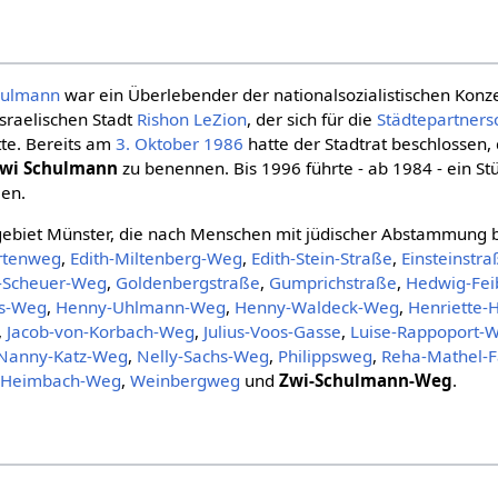
hulmann
war ein Überlebender der nationalsozialistischen Konz
israelischen Stadt
Rishon LeZion
, der sich für die
Städtepartners
te. Bereits am
3. Oktober
1986
hatte der Stadtrat beschlossen,
wi Schulmann
zu benennen. Bis 1996 führte - ab 1984 - ein St
en.
gebiet Münster, die nach Menschen mit jüdischer Abstammung 
rtenweg
,
Edith-Miltenberg-Weg
,
Edith-Stein-Straße
,
Einsteinstra
e-Scheuer-Weg
,
Goldenbergstraße
,
Gumprichstraße
,
Hedwig-Fe
ns-Weg
,
Henny-Uhlmann-Weg
,
Henny-Waldeck-Weg
,
Henriette-
,
Jacob-von-Korbach-Weg
,
Julius-Voos-Gasse
,
Luise-Rappoport-
Nanny-Katz-Weg
,
Nelly-Sachs-Weg
,
Philippsweg
,
Reha-Mathel-
-Heimbach-Weg
,
Weinbergweg
und
Zwi-Schulmann-Weg
.