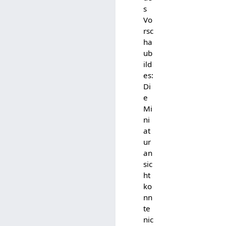
s
Vo
rsc
ha
ub
ild
es:
Di
e
Mi
ni
at
ur
an
sic
ht
ko
nn
te
nic