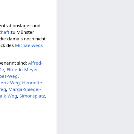
entrationslager und
chaft
zu Münster
 die damals noch nicht
ück des
Michaelwegs
benannt sind:
Alfred-
ße
,
Elfriede-Meyer-
ibes-Weg
,
Hertz-Weg
,
Henriette-
Weg
,
Marga-Spiegel-
Falk-Weg
,
Simonsplatz
,