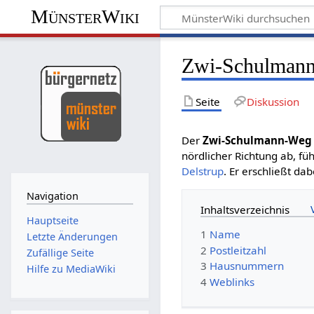
MünsterWiki
Zwi-Schulman
Seite
Diskussion
Der
Zwi-Schulmann-Weg
nördlicher Richtung ab, füh
Delstrup
. Er erschließt da
Navigation
Inhaltsverzeichnis
Hauptseite
1
Name
Letzte Änderungen
2
Postleitzahl
Zufällige Seite
3
Hausnummern
Hilfe zu MediaWiki
4
Weblinks