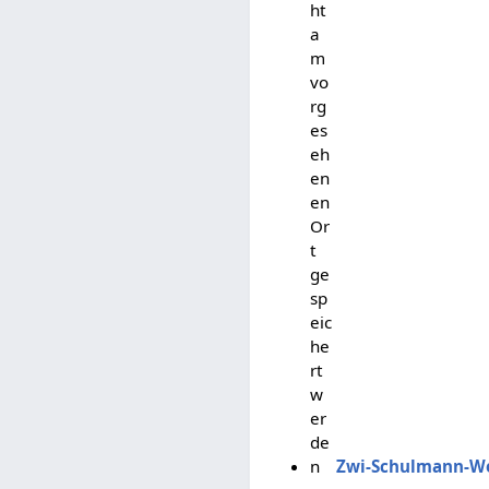
ht
a
m
vo
rg
es
eh
en
en
Or
t
ge
sp
eic
he
rt
w
er
de
n
Zwi-Schulmann-W