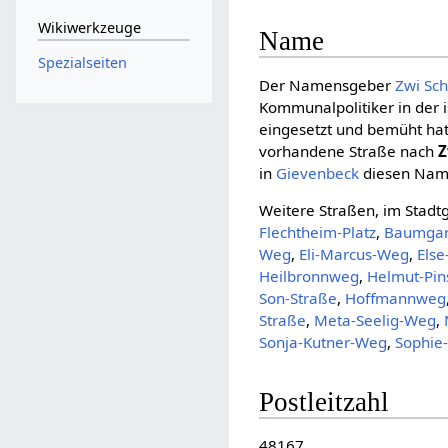
Wikiwerkzeuge
Name
Spezialseiten
Der Namensgeber
Zwi Sc
Kommunalpolitiker in der 
eingesetzt und bemüht hat
vorhandene Straße nach
Z
in
Gievenbeck
diesen Nam
Weitere Straßen, im Stadt
Flechtheim-Platz
,
Baumga
Weg
,
Eli-Marcus-Weg
,
Els
Heilbronnweg
,
Helmut-Pi
Son-Straße
,
Hoffmannweg
Straße
,
Meta-Seelig-Weg
,
Sonja-Kutner-Weg
,
Sophie
Postleitzahl
48167