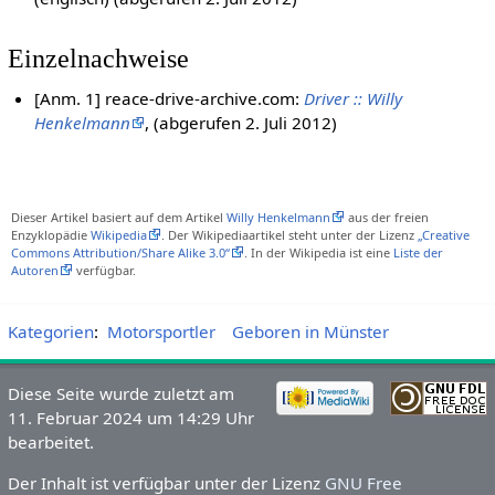
Einzelnachweise
[Anm. 1] reace-drive-archive.com:
Driver :: Willy
Henkelmann
, (abgerufen 2. Juli 2012)
Dieser Artikel basiert auf dem Artikel
Willy Henkelmann
aus der freien
Enzyklopädie
Wikipedia
. Der Wikipediaartikel steht unter der Lizenz
„Creative
Commons Attribution/Share Alike 3.0“
. In der Wikipedia ist eine
Liste der
Autoren
verfügbar.
Kategorien
:
Motorsportler
Geboren in Münster
Diese Seite wurde zuletzt am
11. Februar 2024 um 14:29 Uhr
bearbeitet.
Der Inhalt ist verfügbar unter der Lizenz
GNU Free