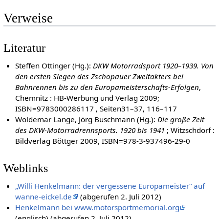
Verweise
Literatur
Steffen Ottinger (Hg.):
DKW Motorradsport 1920–1939. Von
den ersten Siegen des Zschopauer Zweitakters bei
Bahnrennen bis zu den Europameisterschafts-Erfolgen
,
Chemnitz : HB-Werbung und Verlag 2009;
ISBN=9783000286117 , Seiten31–37, 116–117
Woldemar Lange, Jörg Buschmann (Hg.):
Die große Zeit
des DKW-Motorradrennsports. 1920 bis 1941
; Witzschdorf :
Bildverlag Böttger 2009, ISBN=978-3-937496-29-0
Weblinks
„Willi Henkelmann: der vergessene Europameister“ auf
wanne-eickel.de
(abgerufen 2. Juli 2012)
Henkelmann bei www.motorsportmemorial.org
(englisch) (abgerufen 2. Juli 2012)