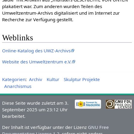
plakatiert war. Zum anderen wurden Teilen des
Umweltzentrum-Archivs digitalisiert und im Internet zur
Recherche zur Verfügung gestellt.
Weblinks
Online-Katalog des UWZ-Archivs
Website des Umweltzentrum e.V.
Kategorien
:
Archiv
Kultur
Skulptur Projekte
Anarchismus
Diese Seite wurde zuletzt am 3.
September 2025 um 23:12 Uhr
bearbeitet.
Der Inhalt ist verfügbar unter der Lizenz
GNU Free
Documentation License 1.2
, sofern nicht anders