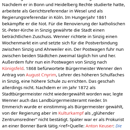
Nachdem er in Bonn und Heidelberg Rechte studierte hatte,
arbeitete als Gerichtsreferendar in Wesel und als
Regierungsreferendar in Köln. Im Hungerjahr 1861
bekämpfte er die Not. Für die Renovierung der katholischen
St.-Peter-Kirche in Sinzig gewährte die Stadt einen
beträchtlichen Zuschuss. Wenner richtete in Sinzig einen
Wochenmarkt ein und setzte sich für die Postverbindung
zwischen Sinzig und Ahrweiler ein. Der Postwagen fuhr nun
zwischen beiden Städtchen zweimal täglich hin und her.
Außerdem fuhr nun ein Postwagen von Sinzig nach
Königsfeld
. 1868 befürwortete Bürgermeister Wenner den
Antrag von
August Cnyrim
, Lehrer des höheren Schulfaches
in Sinzig, eine höhere Schule zu errichten. Das geschah
allerdings nicht. Nachdem er im Jahr 1872 als
Stadtbürgermeister nicht wiedergewählt worden war, legte
Wenner auch das Landbürgermeisteramt nieder. In
Emmerich wurde er einstimmig als Bürgermeister gewählt,
von der Regierung aber im
Kulturkampf
als „glühender
Zentrumsredner“ nicht bestätigt. Später war er als Prokurist
an einer Bonner Bank tätig.<ref>Quelle:
Anton Keuser
:
Die