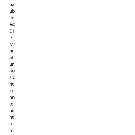
ha
ub
ild
es:
Di
e
Mi
ni
at
ur
an
sic
ht
ko
nn
te
nic
ht
a
m