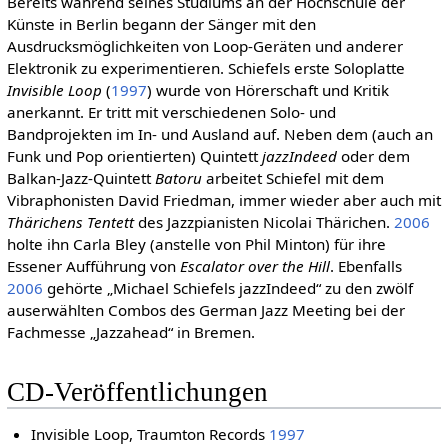
Bereits während seines Studiums an der Hochschule der
Künste in Berlin begann der Sänger mit den
Ausdrucksmöglichkeiten von Loop-Geräten und anderer
Elektronik zu experimentieren. Schiefels erste Soloplatte
Invisible Loop
(
1997
) wurde von Hörerschaft und Kritik
anerkannt. Er tritt mit verschiedenen Solo- und
Bandprojekten im In- und Ausland auf. Neben dem (auch an
Funk und Pop orientierten) Quintett
jazzIndeed
oder dem
Balkan-Jazz-Quintett
Batoru
arbeitet Schiefel mit dem
Vibraphonisten David Friedman, immer wieder aber auch mit
Thärichens Tentett
des Jazzpianisten Nicolai Thärichen.
2006
holte ihn Carla Bley (anstelle von Phil Minton) für ihre
Essener Aufführung von
Escalator over the Hill
. Ebenfalls
2006
gehörte „Michael Schiefels jazzIndeed“ zu den zwölf
auserwählten Combos des German Jazz Meeting bei der
Fachmesse „Jazzahead“ in Bremen.
CD-Veröffentlichungen
Invisible Loop, Traumton Records
1997