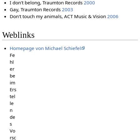
I don't belong, Traumton Records
2000
Gay, Traumton Records
2003
Don't touch my animals, ACT Music & Vision
2006
Weblinks
Homepage von Michael Schiefel
Fe
hl
er
be
im
Ers
tel
le
n
de
s
Vo
rsc