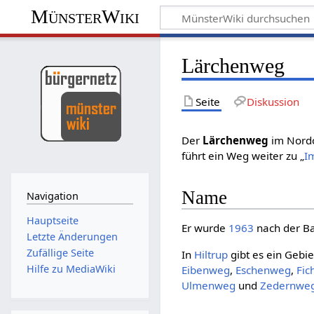
MünsterWiki
Lärchenweg
Seite
Diskussion
Der
Lärchenweg
im Nord
führt ein Weg weiter zu „
I
Name
Navigation
Hauptseite
Er wurde
1963
nach der B
Letzte Änderungen
Zufällige Seite
In
Hiltrup
gibt es ein Geb
Hilfe zu MediaWiki
Eibenweg
,
Eschenweg
,
Fic
Ulmenweg
und
Zedernwe