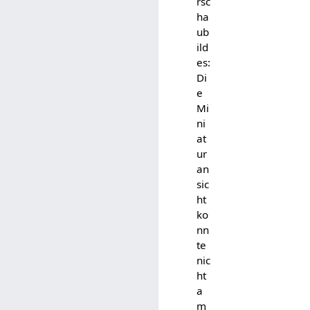
rsc
ha
ub
ild
es:
Di
e
Mi
ni
at
ur
an
sic
ht
ko
nn
te
nic
ht
a
m