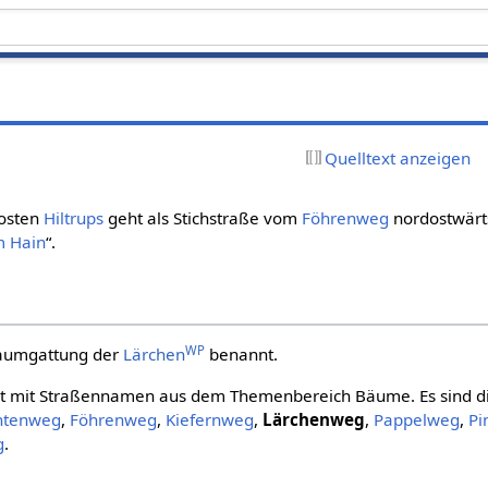
Quelltext anzeigen
osten
Hiltrups
geht als Stichstraße vom
Föhrenweg
nordostwärt
m Hain
“.
WP
aumgattung der
Lärchen
benannt.
iet mit Straßennamen aus dem Themenbereich Bäume. Es sind 
htenweg
,
Föhrenweg
,
Kiefernweg
,
Lärchenweg
,
Pappelweg
,
Pi
g
.