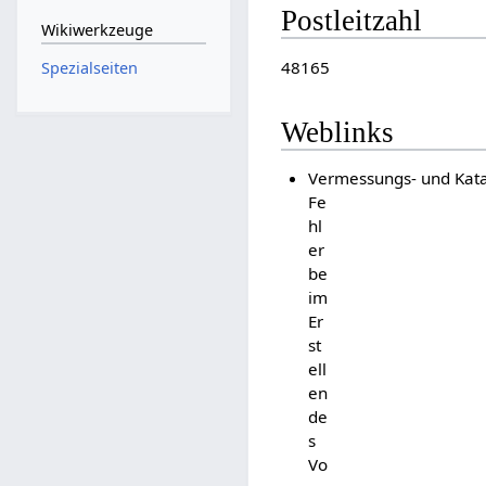
Postleitzahl
Wikiwerkzeuge
48165
Spezialseiten
Weblinks
Vermessungs- und Kata
Fe
hl
er
be
im
Er
st
ell
en
de
s
Vo