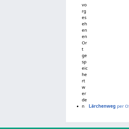
vo
rg
es
eh
en
en
Or
t
ge
sp
eic
he
rt
w
er
de
n
Lärchenweg
per O