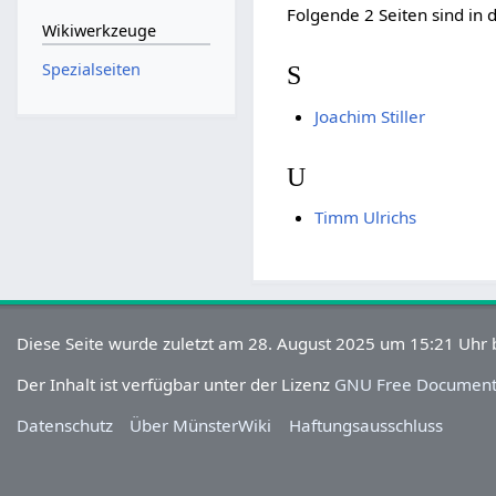
Folgende 2 Seiten sind in 
Wikiwerkzeuge
Spezialseiten
S
Joachim Stiller
U
Timm Ulrichs
Diese Seite wurde zuletzt am 28. August 2025 um 15:21 Uhr 
Der Inhalt ist verfügbar unter der Lizenz
GNU Free Documenta
Datenschutz
Über MünsterWiki
Haftungsausschluss