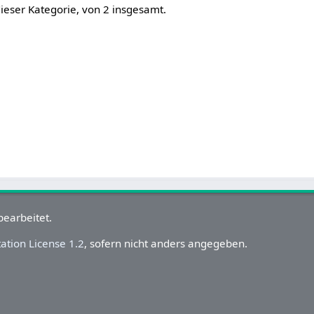
dieser Kategorie, von 2 insgesamt.
bearbeitet.
tion License 1.2
, sofern nicht anders angegeben.