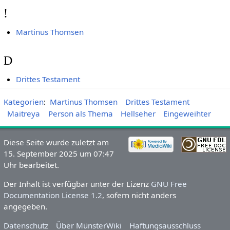
!
Martinus Thomsen
D
Drittes Testament
Kategorien
:
Martinus Thomsen
Drittes Testament
Maitreya
Person als Thema
Hellseher
Eingeweihter
Diese Seite wurde zuletzt am
15. September 2025 um 07:47
Uhr bearbeitet.
Der Inhalt ist verfügbar unter der Lizenz
GNU Free
Documentation License 1.2
, sofern nicht anders
angegeben.
Datenschutz
Über MünsterWiki
Haftungsausschluss