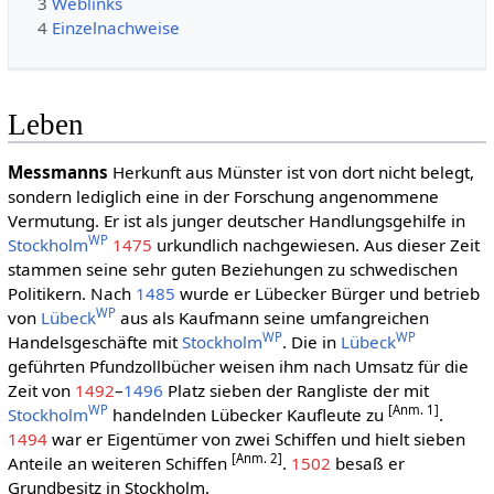
3
Weblinks
4
Einzelnachweise
Leben
Messmanns
Herkunft aus Münster ist von dort nicht belegt,
sondern lediglich eine in der Forschung angenommene
Vermutung. Er ist als junger deutscher Handlungsgehilfe in
WP
Stockholm
1475
urkundlich nachgewiesen. Aus dieser Zeit
stammen seine sehr guten Beziehungen zu schwedischen
Politikern. Nach
1485
wurde er Lübecker Bürger und betrieb
WP
von
Lübeck
aus als Kaufmann seine umfangreichen
WP
WP
Handelsgeschäfte mit
Stockholm
. Die in
Lübeck
geführten Pfundzollbücher weisen ihm nach Umsatz für die
Zeit von
1492
–
1496
Platz sieben der Rangliste der mit
WP
[Anm. 1]
Stockholm
handelnden Lübecker Kaufleute zu
.
1494
war er Eigentümer von zwei Schiffen und hielt sieben
[Anm. 2]
Anteile an weiteren Schiffen
.
1502
besaß er
Grundbesitz in Stockholm.