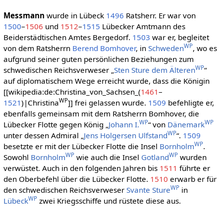
Messmann
wurde in Lübeck
1496
Ratsherr. Er war von
1500
–
1506
und
1512
–
1515
Lübecker Amtmann des
Beiderstädtischen Amtes Bergedorf.
1503
war er, begleitet
WP
von dem Ratsherrn
Berend Bomhover
, in
Schweden
, wo es
aufgrund seiner guten persönlichen Beziehungen zum
WP
schwedischen Reichsverweser „
Sten Sture dem Älteren
“
auf diplomatischem Wege erreicht wurde, dass die Königin
[[wikipedia:de:Christina_von_Sachsen_(
1461
–
WP
1521
)|Christina
]] frei gelassen wurde.
1509
befehligte er,
ebenfalls gemeinsam mit dem Ratsherrn Bomhover, die
WP
WP
Lübecker Flotte gegen König „
Johann I.
“ von
Dänemark
WP
unter dessen Admiral „
Jens Holgersen Ulfstand
“.
1509
WP
besetzte er mit der Lübecker Flotte die Insel
Bornholm
.
WP
WP
Sowohl
Bornholm
wie auch die Insel
Gotland
wurden
verwüstet. Auch in den folgenden Jahren bis
1511
führte er
den Oberbefehl über die Lübecker Flotte.
1510
erwarb er für
WP
den schwedischen Reichsverweser
Svante Sture
in
WP
Lübeck
zwei Kriegsschiffe und rüstete diese aus.