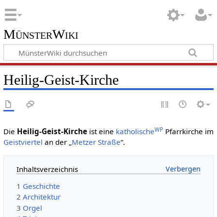
MünsterWiki
Heilig-Geist-Kirche
WP
Die
Heilig-Geist-Kirche
ist eine
katholische
Pfarrkirche im
Geistviertel
an der „
Metzer Straße
“.
Inhaltsverzeichnis
1
Geschichte
2
Architektur
3
Orgel