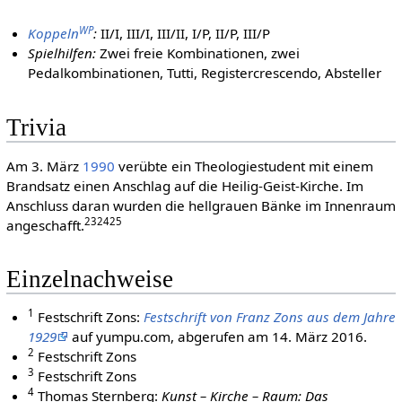
WP
Koppeln
:
II/I, III/I, III/II, I/P, II/P, III/P
Spielhilfen:
Zwei freie Kombinationen, zwei
Pedalkombinationen, Tutti, Registercrescendo, Absteller
Trivia
Am 3. März
1990
verübte ein Theologiestudent mit einem
Brandsatz einen Anschlag auf die Heilig-Geist-Kirche. Im
Anschluss daran wurden die hellgrauen Bänke im Innenraum
23
24
25
angeschafft.
Einzelnachweise
1
Festschrift Zons:
Festschrift von Franz Zons aus dem Jahre
1929
auf yumpu.com, abgerufen am 14. März 2016.
2
Festschrift Zons
3
Festschrift Zons
4
Thomas Sternberg:
Kunst – Kirche – Raum: Das