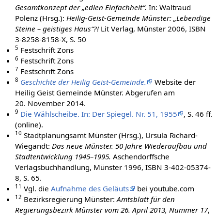
Gesamtkonzept der „edlen Einfachheit“.
In: Waltraud
Polenz (Hrsg.):
Heilig-Geist-Gemeinde Münster: „Lebendige
Steine – geistiges Haus“?!
Lit Verlag, Münster 2006, ISBN
3-8258-8158-X, S. 50
5
Festschrift Zons
6
Festschrift Zons
7
Festschrift Zons
8
Geschichte der Heilig Geist-Gemeinde.
Website der
Heilig Geist Gemeinde Münster. Abgerufen am
20. November 2014.
9
Die Wählscheibe. In: Der Spiegel. Nr. 51, 1955
, S. 46 ff.
(online).
10
Stadtplanungsamt Münster (Hrsg.), Ursula Richard-
Wiegandt:
Das neue Münster. 50 Jahre Wiederaufbau und
Stadtentwicklung 1945–1995.
Aschendorffsche
Verlagsbuchhandlung, Münster 1996, ISBN 3-402-05374-
8, S. 65.
11
Vgl. die
Aufnahme des Geläuts
bei youtube.com
12
Bezirksregierung Münster:
Amtsblatt für den
Regierungsbezirk Münster vom 26. April 2013, Nummer 17
,