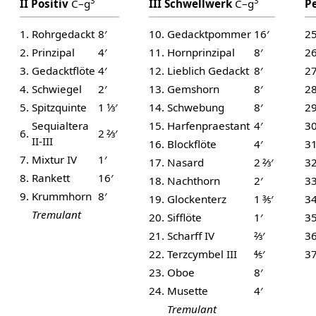
3
3
II Positiv
C–g
III Schwellwerk
C–g
P
1.
Rohrgedackt
8′
10.
Gedacktpommer
16′
25
2.
Prinzipal
4′
11.
Hornprinzipal
8′
26
3.
Gedacktflöte
4′
12.
Lieblich Gedackt
8′
27
4.
Schwiegel
2′
13.
Gemshorn
8′
28
5.
Spitzquinte
1 1⁄3′
14.
Schwebung
8′
29
Sequialtera
15.
Harfenpraestant
4′
30
6.
2 2⁄3′
II-III
16.
Blockflöte
4′
31
7.
Mixtur IV
1′
17.
Nasard
2 2⁄3′
32
8.
Rankett
16′
18.
Nachthorn
2′
33
9.
Krummhorn
8′
19.
Glockenterz
1 3⁄5′
34
Tremulant
20.
Sifflöte
1′
35
21.
Scharff IV
2⁄3′
36
22.
Terzcymbel III
4⁄5′
37
23.
Oboe
8′
24.
Musette
4′
Tremulant