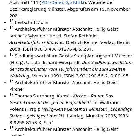
Abschnitt 111 (
PDF-Datei; 0,5 MB
). Website der
Bezirksregierung Münster. Abgerufen am 15. November
2021.
13
Festschrift Zons
14
Architekturführer Münster Abschnitt Heilig Geist
Kirche">Sylvaine Hänsel, Stefan Rethfeld:
Architekturführer Münster.
Dietrich Reimer Verlag, Berlin
2008, ISBN 978-3-496-01276-4, S. 201.
15
Siedlungswachstum Geist">Stadtplanungsamt Münster
(Hrsg.), Ursula Richard-Wiegandt:
Das Siedlungswachstum
der Stadt Münster vom 19. Jahrhundert bis zum Zweiten
Weltkrieg.
Münster 1991, ISBN 3-921290-56-2, S. 80–95.
16
Architekturführer Münster Abschnitt Heilig Geist
Kirche"
17
Thomas Sternberg:
Kunst – Kirche – Raum: Das
Gesamtkonzept der „edlen Einfachheit“.
In: Waltraud
Polenz (Hrsg.):
Heilig-Geist-Gemeinde Münster: „Lebendige
Steine – geistiges Haus“?!
Lit Verlag, Münster 2006, ISBN
3-8258-8158-X, S. 51
18
Architekturführer Münster Abschnitt Heilig Geist
Kirche"