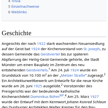
4
Trivia
5
Einzelnachweise
6
Weblinks
Geschichte
Angesichts der nach
1922
stark wachsenden Neuansiedlung
auf der Geist bat
1924
der Kirchenvorstand von
St. Joseph
, zu
dessen Gemeinde das
Geistviertel
bis zur späteren
Abpfarrung der Heilig-Geist-Gemeinde gehörte, die Stadt
Münster um einen Bauplatz im Zentrum des neu
1
entstehenden
Geistviertels
.
Am 24. Juli
1924
wurde ein
2
Grundstück von 10.100 m² an der „
Metzer Straße
“ zugesagt.
Ein Architekturwettbewerb um Entwürfe für die neue Kirche
2
wurde am 26. Juni
1925
ausgelobt.
Vorsitzender des
Preisgerichts war der bedeutende katholische
WP
4
Kirchenarchitekt
Dominikus Böhm
.
Am 25. März
1927
wurde der Entwurf mit dem Kennwort
Johann Konrad Schlaun
des Duisburger Architekten Walter Kremer für den Bau