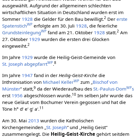
ausgewählt. Aufgrund der allgemeinen schlechten
wirtschaftlichen Situation in Deutschland wurden erst im
2
Sommer
1928
die Gelder für den Bau bewilligt.
Der
erste
WP
Spatenstich
erfolgte am 30. Juli
1928
, die feierliche
WP
2
Grundsteinlegung
fand am 21. Oktober
1928
statt.
Am
27. Oktober
1929
wurden die ersten drei Glocken
2
eingeweiht.
Im Jahre
1929
wurde die Heilig-Geist-Gemeinde von
WP
8
St. Joseph
abgepfarrt
.
Im Jahre
1947
fand in der
Heilig-Geist-Kirche
die
WP
Inthronisation von
Michael Keller
zum „
Bischof von
9
WP
Münster
“ statt,
da der Wiederaufbau des
St.-Paulus-Dom
s
10
erst
1956
abgeschlossen wurde.
Im selben Jahr wurde das
neue Geläut vom Bochumer Verein gegossen und hat die
11
Töne h° d‘ e‘ g‘ a‘.
Am 30. Mai
2013
wurden die Katholischen
Kirchengemeinden „
St. Joseph
“ und „Heilig Geist“
zusammengelegt. Die
Heilig-Geist-Kirche
gehört seitdem