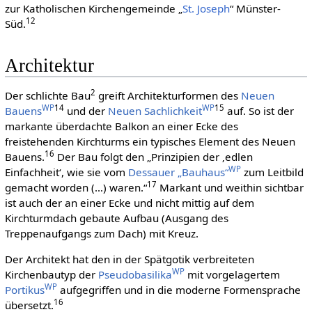
zur Katholischen Kirchengemeinde „
St. Joseph
“ Münster-
12
Süd.
Architektur
2
Der schlichte Bau
greift Architekturformen des
Neuen
WP
14
WP
15
Bauens
und der
Neuen Sachlichkeit
auf. So ist der
markante überdachte Balkon an einer Ecke des
freistehenden Kirchturms ein typisches Element des Neuen
16
Bauens.
Der Bau folgt den „Prinzipien der ‚edlen
WP
Einfachheit‘, wie sie vom
Dessauer „Bauhaus“
zum Leitbild
17
gemacht worden (…) waren.“
Markant und weithin sichtbar
ist auch der an einer Ecke und nicht mittig auf dem
Kirchturmdach gebaute Aufbau (Ausgang des
Treppenaufgangs zum Dach) mit Kreuz.
Der Architekt hat den in der Spätgotik verbreiteten
WP
Kirchenbautyp der
Pseudobasilika
mit vorgelagertem
WP
Portikus
aufgegriffen und in die moderne Formensprache
16
übersetzt.