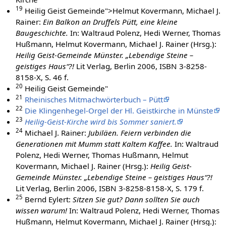
19
Heilig Geist Gemeinde">Helmut Kovermann, Michael J.
Rainer:
Ein Balkon an Druffels Pütt, eine kleine
Baugeschichte.
In: Waltraud Polenz, Hedi Werner, Thomas
Hußmann, Helmut Kovermann, Michael J. Rainer (Hrsg.):
Heilig Geist-Gemeinde Münster. „Lebendige Steine –
geistiges Haus“?!
Lit Verlag, Berlin 2006, ISBN 3-8258-
8158-X, S. 46 f.
20
Heilig Geist Gemeinde"
21
Rheinisches Mitmachwörterbuch – Pütt
22
Die Klingenhegel-Orgel der Hl. Geistkirche in Münste
23
Heilig-Geist-Kirche wird bis Sommer saniert.
24
Michael J. Rainer:
Jubiläen. Feiern verbinden die
Generationen mit Mumm statt Kaltem Kaffee.
In: Waltraud
Polenz, Hedi Werner, Thomas Hußmann, Helmut
Kovermann, Michael J. Rainer (Hrsg.):
Heilig Geist-
Gemeinde Münster. „Lebendige Steine – geistiges Haus“?!
Lit Verlag, Berlin 2006, ISBN 3-8258-8158-X, S. 179 f.
25
Bernd Eylert:
Sitzen Sie gut? Dann sollten Sie auch
wissen warum!
In: Waltraud Polenz, Hedi Werner, Thomas
Hußmann, Helmut Kovermann, Michael J. Rainer (Hrsg.):