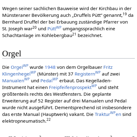
Wegen seiner sachlichen Bauweise wird der Kirchbau in der
19
Münsteraner Bevölkerung auch „Druffels Pütt“ genannt,
da
Bernhard Druffel der bei Erbauung zuständige Pfarrer von
20
WP
St. Joseph war
und
Pütt
umgangssprachlich eine
21
Schachtanlage im Kohlebergbau
bezeichnet.
Orgel
WP
Die
Orgel
wurde
1948
von dem Orgelbauer
Fritz
WP
WP
Klingenhegel
(Münster) mit 37
Registern
auf zwei
WP
WP
Manualen
und
Pedal
erbaut. Das Kegelladen-
WP
Instrument hat einen
Freipfeifenprospekt
und steht
größtenteils rechts des Westfensters. Die geplante
Erweiterung auf 52 Register auf drei Manualen und Pedal
wurde nicht ausgeführt. Dementsprechend ist insbesondere
WP
das erste Manual (Hauptwerk) vakant. Die
Traktur
en
sind
22
elektropneumatisch.