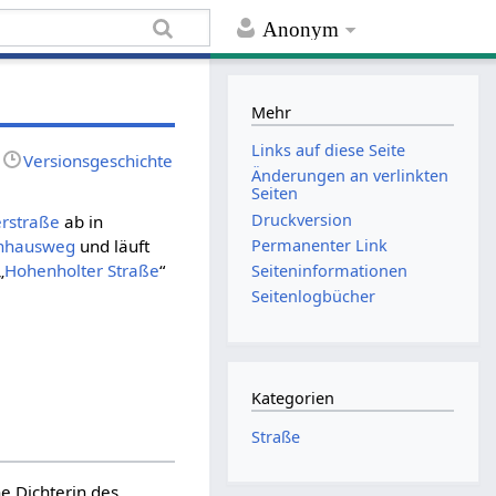
Anonym
Mehr
Links auf diese Seite
Versionsgeschichte
Änderungen an verlinkten
Seiten
Druckversion
rstraße
ab in
Permanenter Link
hhausweg
und läuft
„
Hohenholter Straße
“
Seiten­informationen
Seitenlogbücher
Kategorien
Straße
he Dichterin des