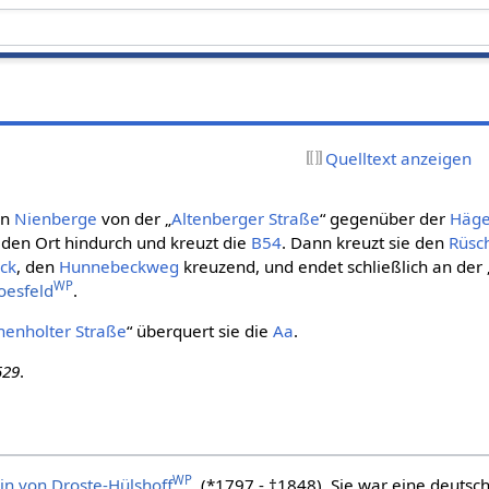
Quelltext anzeigen
in
Nienberge
von der „
Altenberger Straße
“ gegenüber der
Häge
den Ort hindurch und kreuzt die
B54
. Dann kreuzt sie den
Rüsc
ck
, den
Hunnebeckweg
kreuzend, und endet schließlich an der 
WP
oesfeld
.
enholter Straße
“ überquert sie die
Aa
.
529
.
WP
in von Droste-Hülshoff
, (*1797 - †1848). Sie war eine deutsc