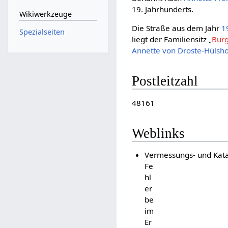
19. Jahrhunderts.
Wikiwerkzeuge
Die Straße aus dem Jahr
1
Spezialseiten
liegt der Familiensitz „
Burg
Annette von Droste-Hülsho
Postleitzahl
48161
Weblinks
Vermessungs- und Kata
Fe
hl
er
be
im
Er