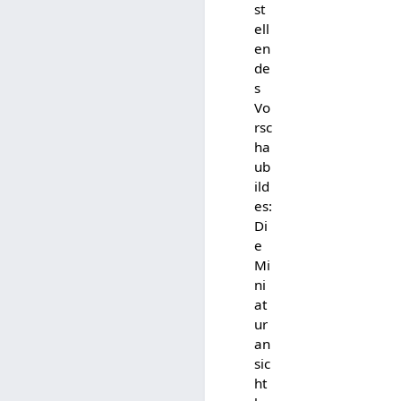
st
ell
en
de
s
Vo
rsc
ha
ub
ild
es:
Di
e
Mi
ni
at
ur
an
sic
ht