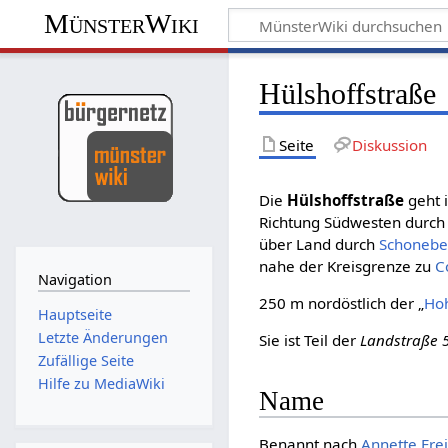
MünsterWiki
Hülshoffstraße
Seite
Diskussion
Die
Hülshoffstraße
geht 
Richtung Südwesten durch 
über Land durch
Schonebe
nahe der Kreisgrenze zu
C
Navigation
250 m nordöstlich der „
Hoh
Hauptseite
Letzte Änderungen
Sie ist Teil der
Landstraße 
Zufällige Seite
Hilfe zu MediaWiki
Name
Benannt nach
Annette Frei