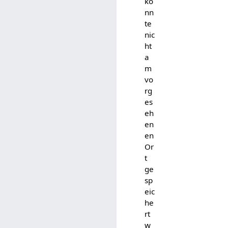
ko
nn
te
nic
ht
a
m
vo
rg
es
eh
en
en
Or
t
ge
sp
eic
he
rt
w