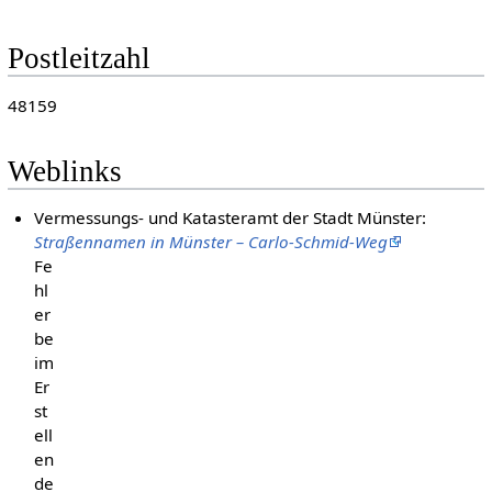
Postleitzahl
48159
Weblinks
Vermessungs- und Katasteramt der Stadt Münster:
Straßennamen in Münster – Carlo-Schmid-Weg
Fe
hl
er
be
im
Er
st
ell
en
de