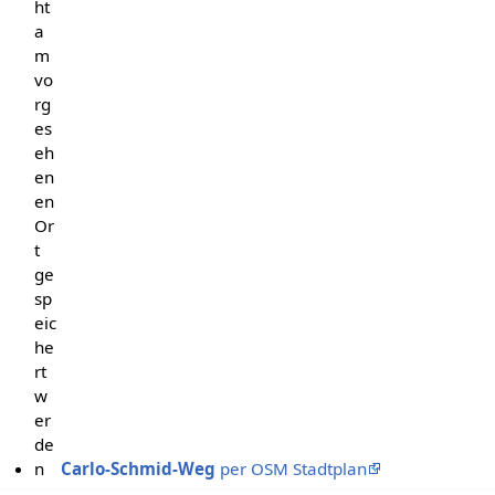
ht
a
m
vo
rg
es
eh
en
en
Or
t
ge
sp
eic
he
rt
w
er
de
n
Carlo-Schmid-Weg
per OSM Stadtplan