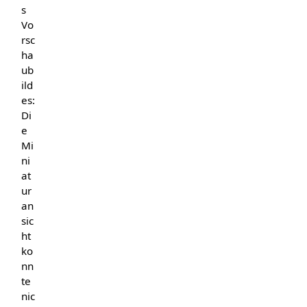
s
Vo
rsc
ha
ub
ild
es:
Di
e
Mi
ni
at
ur
an
sic
ht
ko
nn
te
nic