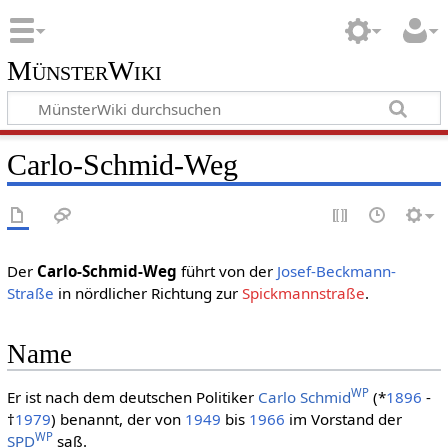
MünsterWiki
Carlo-Schmid-Weg
Der
Carlo-Schmid-Weg
führt von der
Josef-Beckmann-
Straße
in nördlicher Richtung zur
Spickmannstraße
.
Name
WP
Er ist nach dem deutschen Politiker
Carlo Schmid
(*
1896
-
†
1979
) benannt, der von
1949
bis
1966
im Vorstand der
WP
SPD
saß.