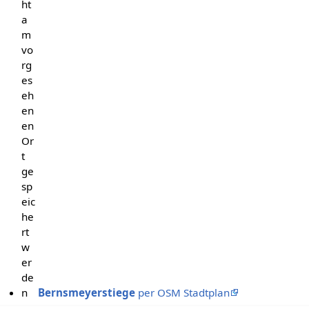
ht
a
m
vo
rg
es
eh
en
en
Or
t
ge
sp
eic
he
rt
w
er
de
n
Bernsmeyerstiege
per OSM Stadtplan