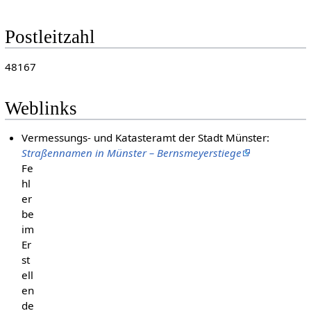
Postleitzahl
48167
Weblinks
Vermessungs- und Katasteramt der Stadt Münster:
Straßennamen in Münster – Bernsmeyerstiege
Fe
hl
er
be
im
Er
st
ell
en
de