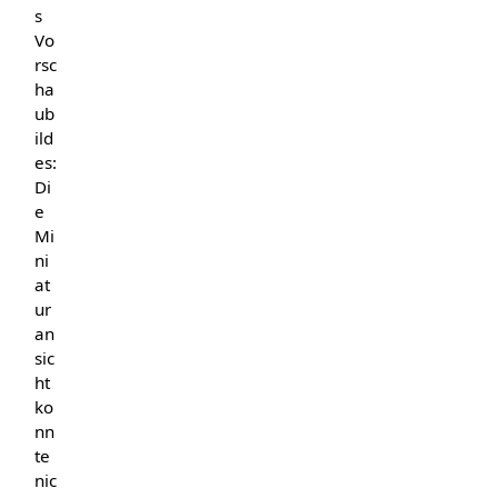
s
Vo
rsc
ha
ub
ild
es:
Di
e
Mi
ni
at
ur
an
sic
ht
ko
nn
te
nic