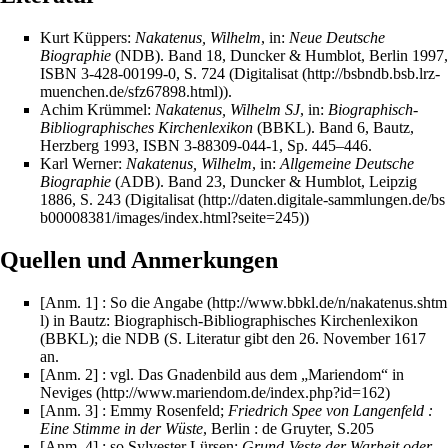
Kurt Küppers:
Nakatenus, Wilhelm
, in:
Neue Deutsche
Biographie
(NDB). Band 18, Duncker & Humblot, Berlin 1997,
ISBN 3-428-00199-0, S. 724 (
Digitalisat
).
Achim Krümmel:
Nakatenus, Wilhelm SJ
, in:
Biographisch-
Bibliographisches Kirchenlexikon
(BBKL). Band 6, Bautz,
Herzberg 1993, ISBN 3-88309-044-1, Sp. 445–446.
Karl Werner:
Nakatenus, Wilhelm
, in:
Allgemeine Deutsche
Biographie
(ADB). Band 23, Duncker & Humblot, Leipzig
1886, S. 243 (
Digitalisat
)
Quellen und Anmerkungen
[Anm. 1] : So die
Angabe
in Bautz: Biographisch-Bibliographisches Kirchenlexikon
(BBKL); die NDB (S. Literatur gibt den 26. November 1617
an.
[Anm. 2] : vgl.
Das Gnadenbild aus dem „Mariendom“ in
Neviges
[Anm. 3] : Emmy Rosenfeld;
Friedrich Spee von Langenfeld :
Eine Stimme in der Wüste
, Berlin : de Gruyter, S.205
[Anm. 4] : so Sylvester Lürsen:
Grund-Veste der Warheit oder