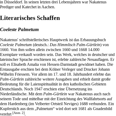
in Düsseldorf. In seinen letzten drei Lebensjahren war Nakatenus
Prediger und Katechet in Aachen.
Literarisches Schaffen
Coeleste Palmetum
Nakatenus' schriftstellerisches Hauptwerk ist das Erbauungsbuch
Coeleste Palmetum
(deutsch.:
Das Himmlisch Palm-Gärtlein
) von
1660. Von ihm sollen allein zwischen 1660 und 1668 14.000
Exemplare verkauft worden sein. Das Werk, welches in deutscher und
lateinischer Sprache erschienen ist, erlebte zahlreiche Neuauflagen. Er
soll es Elisabeth Amalia von Hessen-Darmstadt gewidmet haben. Die
Erstausgabe erschien bei dem Kölner Verleger und Drucker Johann
Wilhelm Friessem. Vor allem im 17. und 18. Jahrhundert erlebte das
Palm-Gärtlein
zahlreiche weitere Ausgaben und erhielt damit große
Bedeutung für die Laienspiritualität in den katholischen Gebieten
Deutschlands. Noch 1947 erschien eine Übersetzung ins
Niederländische. Mit dem
Palm-Gärtlein
war Nakatenus auch nach
seinem Tode und mittelbar mit der Einrichtung des Wallfahrtsorts auf
dem Hardenberg (im Velberter Ortsteil Neviges) 1688 verbunden. Ein
Kupferstich aus dem „Palmetum“ wird dort seit 1681 als Gnadenbild
[Anm. 2]
verehrt
.