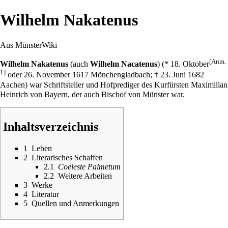
Wilhelm Nakatenus
Aus MünsterWiki
[Anm.
Wilhelm Nakatenus
(auch
Wilhelm Nacatenus
) (*
18. Oktober
1]
oder
26. November
1617
Mönchengladbach; †
23. Juni
1682
Aachen) war Schriftsteller und Hofprediger des Kurfürsten
Maximilian
Heinrich von Bayern
, der auch
Bischof
von Münster war.
Inhaltsverzeichnis
1
Leben
2
Literarisches Schaffen
2.1
Coeleste Palmetum
2.2
Weitere Arbeiten
3
Werke
4
Literatur
5
Quellen und Anmerkungen