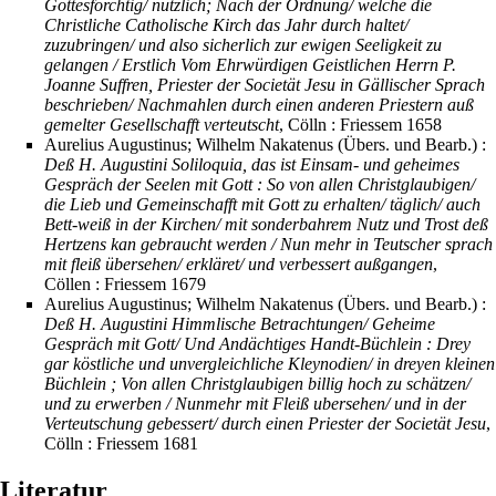
Gottesförchtig/ nützlich; Nach der Ordnung/ welche die
Christliche Catholische Kirch das Jahr durch haltet/
zuzubringen/ und also sicherlich zur ewigen Seeligkeit zu
gelangen / Erstlich Vom Ehrwürdigen Geistlichen Herrn P.
Joanne Suffren, Priester der Societät Jesu in Gällischer Sprach
beschrieben/ Nachmahlen durch einen anderen Priestern auß
gemelter Gesellschafft verteutscht
, Cölln : Friessem 1658
Aurelius Augustinus; Wilhelm Nakatenus (Übers. und Bearb.) :
Deß H. Augustini Soliloquia, das ist Einsam- und geheimes
Gespräch der Seelen mit Gott : So von allen Christglaubigen/
die Lieb und Gemeinschafft mit Gott zu erhalten/ täglich/ auch
Bett-weiß in der Kirchen/ mit sonderbahrem Nutz und Trost deß
Hertzens kan gebraucht werden / Nun mehr in Teutscher sprach
mit fleiß übersehen/ erkläret/ und verbessert außgangen
,
Cöllen : Friessem 1679
Aurelius Augustinus; Wilhelm Nakatenus (Übers. und Bearb.) :
Deß H. Augustini Himmlische Betrachtungen/ Geheime
Gespräch mit Gott/ Und Andächtiges Handt-Büchlein : Drey
gar köstliche und unvergleichliche Kleynodien/ in dreyen kleinen
Büchlein ; Von allen Christglaubigen billig hoch zu schätzen/
und zu erwerben / Nunmehr mit Fleiß ubersehen/ und in der
Verteutschung gebessert/ durch einen Priester der Societät Jesu
,
Cölln : Friessem 1681
Literatur