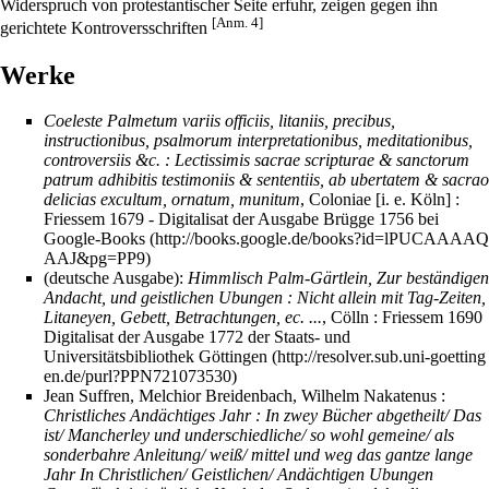
Widerspruch von protestantischer Seite erfuhr, zeigen gegen ihn
[Anm. 4]
gerichtete Kontroversschriften
Werke
Coeleste Palmetum variis officiis, litaniis, precibus,
instructionibus, psalmorum interpretationibus, meditationibus,
controversiis &c. : Lectissimis sacrae scripturae & sanctorum
patrum adhibitis testimoniis & sententiis, ab ubertatem & sacrao
delicias excultum, ornatum, munitum
, Coloniae [i. e. Köln] :
Friessem 1679 -
Digitalisat der Ausgabe Brügge 1756 bei
Google-Books
(deutsche Ausgabe):
Himmlisch Palm-Gärtlein, Zur beständigen
Andacht, und geistlichen Ubungen : Nicht allein mit Tag-Zeiten,
Litaneyen, Gebett, Betrachtungen, ec. ...
, Cölln : Friessem 1690
Digitalisat der Ausgabe 1772 der Staats- und
Universitätsbibliothek Göttingen
Jean Suffren, Melchior Breidenbach, Wilhelm Nakatenus :
Christliches Andächtiges Jahr : In zwey Bücher abgetheilt/ Das
ist/ Mancherley und underschiedliche/ so wohl gemeine/ als
sonderbahre Anleitung/ weiß/ mittel und weg das gantze lange
Jahr In Christlichen/ Geistlichen/ Andächtigen Ubungen