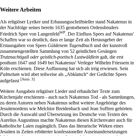
Weitere Arbeiten
Als religiöser Lyriker und Erbauungsschriftsteller stand Nakatenus in
der Nachfolge seines bereits 1635 gestorbenen Ordensbruders
WP
Friedrich Spee von Langenfeld
. Der Einfluss Spees auf Nakatenus'
Schaffen war so deutlich, dass er lange Zeit als Herausgeber der
Erstausgaben von Spees
Güldenem Tugendbuch
und der kunstvoll
zusammengestellten Sammlung von 52 geistlichen Gesängen
Trutznachtigall oder geistlich-poetisch Lustwäldlein
galt, die erst
posthum 1647 und 1649 bei Nakatenus' Verleger Wilhelm Friessem in
Köln erschienen. Diese Auffassung hat sich als irrig erwiesen. Sein
Palmetum
wird aber teilweise als „Abklatsch“ der Gedichte Spees
[Anm. 3]
aufgefasst
Weitere Ausgaben religiöser Lieder und erbaulicher Texte zum
Kirchenjahr erschienen - auch nach Nakatenus Tod - als Sammlungen,
zu deren Autoren neben Nakatenus selbst weitere Angehörige des
Jesuitenordens wie Melchior Breidenbach und Jean Suffren gehörten.
Durch die Auswahl und Übersetzung ins Deutsche von Texten des
Aurelius Augustinus machte Nakatenus diesen Kirchenvater auch für
katholische Laien zugänglich. Dass das literarische Wirken eines
Jesuiten in Zeiten erbitterter konfessioneller Auseinandersetzungen