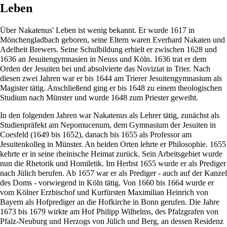
Leben
Über Nakatenus' Leben ist wenig bekannt. Er wurde 1617 in
Mönchengladbach geboren, seine Eltern waren Everhard Nakaten und
Adelheit Brewers. Seine Schulbildung erhielt er zwischen 1628 und
1636 an Jesuitengymnasien in Neuss und Köln. 1636 trat er dem
Orden der Jesuiten bei und absolvierte das Noviziat in Trier. Nach
diesen zwei Jahren war er bis 1644 am Trierer Jesuitengymnasium als
Magister tätig. Anschließend ging er bis 1648 zu einem theologischen
Studium nach Münster und wurde 1648 zum Priester geweiht.
In den folgenden Jahren war Nakatenus als Lehrer tätig, zunächst als
Studienpräfekt am Nepomucenum, dem Gymnasium der Jesuiten in
Coesfeld (1649 bis 1652), danach bis 1655 als Professor am
Jesuitenkolleg
in Münster. An beiden Orten lehrte er Philosophie. 1655
kehrte er in seine rheinische Heimat zurück. Sein Arbeitsgebiet wurde
nun die Rhetorik und Homiletik. Im Herbst 1655 wurde er als Prediger
nach Jülich berufen. Ab 1657 war er als Prediger - auch auf der Kanzel
des Doms - vorwiegend in Köln tätig. Von 1660 bis 1664 wurde er
vom Kölner Erzbischof und Kurfürsten Maximilian Heinrich von
Bayern als Hofprediger an die Hofkirche in Bonn gerufen. Die Jahre
1673 bis 1679 wirkte am Hof Philipp Wilhelms, des Pfalzgrafen von
Pfalz-Neuburg und Herzogs von Jülich und Berg, an dessen Residenz