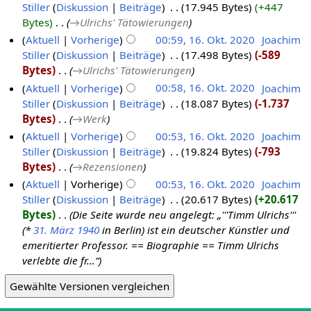
Stiller
Diskussion
Beiträge
‎
17.945 Bytes
+447
Bytes
‎
→‎Ulrichs' Tätowierungen
Aktuell
Vorherige
00:59, 16. Okt. 2020
‎
Joachim
Stiller
Diskussion
Beiträge
‎
17.498 Bytes
-589
Bytes
‎
→‎Ulrichs' Tätowierungen
Aktuell
Vorherige
00:58, 16. Okt. 2020
‎
Joachim
Stiller
Diskussion
Beiträge
‎
18.087 Bytes
-1.737
Bytes
‎
→‎Werk
Aktuell
Vorherige
00:53, 16. Okt. 2020
‎
Joachim
Stiller
Diskussion
Beiträge
‎
19.824 Bytes
-793
Bytes
‎
→‎Rezensionen
Aktuell
Vorherige
00:53, 16. Okt. 2020
‎
Joachim
Stiller
Diskussion
Beiträge
‎
20.617 Bytes
+20.617
Bytes
‎
Die Seite wurde neu angelegt: „'''Timm Ulrichs'''
(*
31. März
1940
in Berlin) ist ein deutscher Künstler und
emeritierter Professor. == Biographie == Timm Ulrichs
verlebte die fr…“