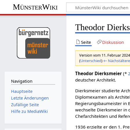
MünsterWiki
Theodor Dierk
Seite
Diskussion
Version vom 11. Februar 2024
(
Unterschied
)
← Nächstältere
Theodor Dierksmeier
(*
deutscher Architekt.
Navigation
Dierksmeier studierte Arc
Hauptseite
Diplomexamen als Architek
Letzte Änderungen
Regierungsbaumeister in B
Zufällige Seite
wechselte Dierksmeier in 
Hilfe zu MediaWiki
Chefarchitekten und Refe
1936 erzielte er den 1. Pr