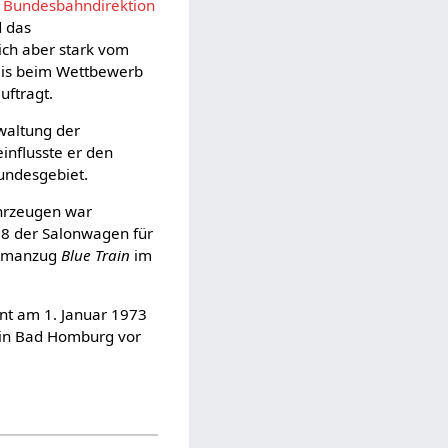
r
Bundesbahndirektion
d das
wich aber stark vom
reis beim Wettbewerb
uftragt.
waltung der
influsste er den
undesgebiet.
hrzeugen war
58 der Salonwagen für
ullmanzug
Blue Train
im
nt am 1. Januar 1973
9 in Bad Homburg vor