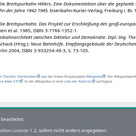
Die Breitspurbahn Hitlers. Eine Dokumentation über die geplante 
hn der Jahre 1942-1945.
Eisenbahn-Kurier-Verlag, Freiburg i. Br.
Die Breitspurbahn. Das Projekt zur Erschließung des groß-europ
en et al. 1985, ISBN 3-7766-1352-1.
enbahnarchitekt zwischen Diktatur und Demokratie. Dipl.-Ing. Th
Schack (Hrsg.):
Neue Bahnhöfe. Empfangsgebäude der Deutschen
in 2004, ISBN 3-933254-49-3, S. 73-105.
el
Theodor Dierksmeier
aus der freien Enzyklopädie
Wikipedia
. Der Wikipediaarti
e Alike 3.0“
. In der Wikipedia ist eine
Liste der Autoren
verfügbar.
 bearbeitet.
tion License 1.2
, sofern nicht anders angegeben.