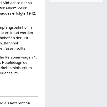
d-Süd-Achse der so
r Albert Speer.
bäudes erfolgte 1942.
Empfangsbahnhof in
tte errichtet werden
hnhof an der Ost-
oo, Bahnhof
enfassen sollte.
 der Personenwagen 1.
s Hoteldesign der
verkehrsministerium
 Krieges im
d als Referent für