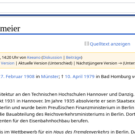
smeier
Quelltext anzeigen
, 14:20 Uhr von
Keeano
(
Diskussion
|
Beiträge
)
 Version
| Aktuelle Version (Unterschied) | Nächstjüngere Version → (Unter
27. Februar
1908
in
Münster
; †
10. April
1979
in Bad Homburg vo
hitektur an den Technischen Hochschulen Hannover und Danzig.
t 1931 in Hannover. Im Jahre 1935 absolvierte er sein Staats
erlin und wurde beim Preußischen Finanzministerium in Berlin 
die Bauabteilung des Reichsverkehrsministeriums in Berlin. Do
renten für den Eisenbahnhochbau berufen.
eis im Wettbewerb für ein
Haus des Fremdenverkehrs
in Berlin. 