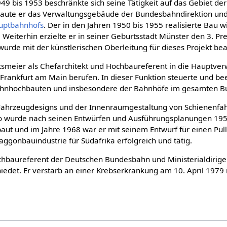
9 bis 1953 beschränkte sich seine Tätigkeit auf das Gebiet de
 baute er das Verwaltungsgebäude der Bundesbahndirektion un
uptbahnhofs
. Der in den Jahren 1950 bis 1955 realisierte Bau 
 Weiterhin erzielte er in seiner Geburtsstadt Münster den 3. P
urde mit der künstlerischen Oberleitung für dieses Projekt bea
smeier als Chefarchitekt und Hochbaureferent in die Hauptver
rankfurt am Main berufen. In dieser Funktion steuerte und bee
ahnhochbauten und insbesondere der Bahnhöfe im gesamten B
Fahrzeugdesigns und der Innenraumgestaltung von Schienenfa
 So wurde nach seinen Entwürfen und Ausführungsplanungen 19
aut und im Jahre 1968 war er mit seinem Entwurf für einen P
ggonbauindustrie für Südafrika erfolgreich und tätig.
hbaureferent der Deutschen Bundesbahn und Ministerialdirige
iedet. Er verstarb an einer Krebserkrankung am 10. April 197