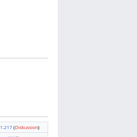
31.217
(
Diskussion
)