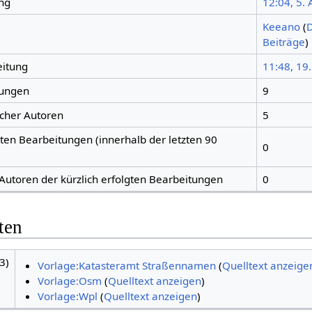
ng
12:04, 5. 
Keeano
(
D
Beiträge
)
eitung
11:48, 19
tungen
9
icher Autoren
5
gten Bearbeitungen (innerhalb der letzten 90
0
 Autoren der kürzlich erfolgten Bearbeitungen
0
ten
3)
Vorlage:Katasteramt Straßennamen
(
Quelltext anzeige
Vorlage:Osm
(
Quelltext anzeigen
)
Vorlage:Wpl
(
Quelltext anzeigen
)