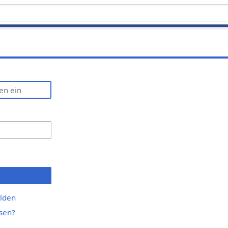
lden
sen?