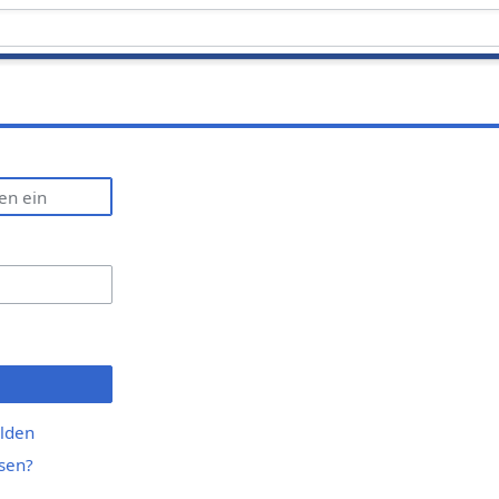
lden
sen?