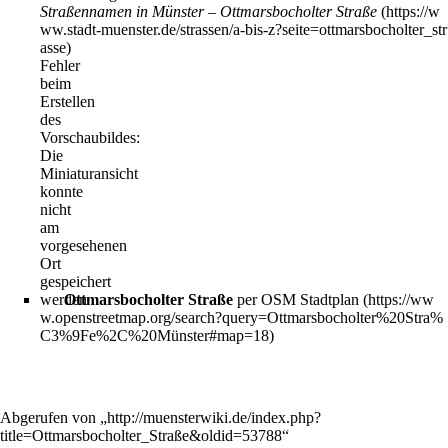
Straßennamen in Münster – Ottmarsbocholter Straße
Fehler
beim
Erstellen
des
Vorschaubildes:
Die
Miniaturansicht
konnte
nicht
am
vorgesehenen
Ort
gespeichert
werden
Ottmarsbocholter Straße
per OSM Stadtplan
Abgerufen von „
http://muensterwiki.de/index.php?
title=Ottmarsbocholter_Straße&oldid=53788
“