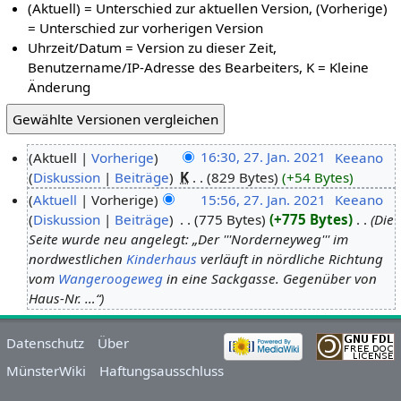
(Aktuell) = Unterschied zur aktuellen Version, (Vorherige)
= Unterschied zur vorherigen Version
Uhrzeit/Datum = Version zu dieser Zeit,
Benutzername/IP-Adresse des Bearbeiters, K = Kleine
Änderung
Aktuell
Vorherige
16:30, 27. Jan. 2021
‎
Keeano
Diskussion
Beiträge
‎
K
829 Bytes
+54 Bytes
Aktuell
Vorherige
15:56, 27. Jan. 2021
‎
Keeano
Diskussion
Beiträge
‎
775 Bytes
+775 Bytes
‎
Die
Seite wurde neu angelegt: „Der '''Norderneyweg''' im
nordwestlichen
Kinderhaus
verläuft in nördliche Richtung
vom
Wangeroogeweg
in eine Sackgasse. Gegenüber von
Haus-Nr. …“
Datenschutz
Über
MünsterWiki
Haftungsausschluss