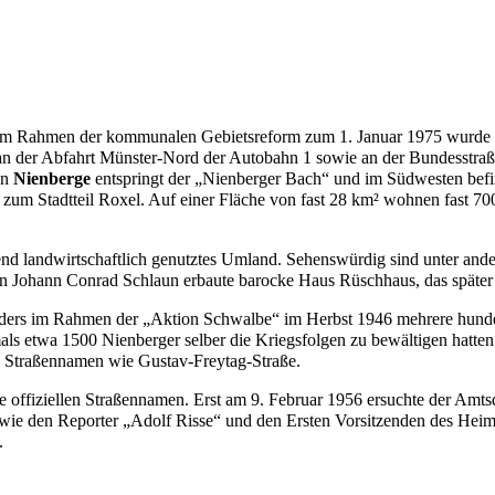
Im Rahmen der kommunalen Gebietsreform zum 1. Januar 1975 wurde d
 an der Abfahrt Münster-Nord der Autobahn 1 sowie an der Bundesstra
on
Nienberge
entspringt der „Nienberger Bach“ und im Südwesten befin
e zum Stadtteil
Roxel
. Auf einer Fläche von fast 28 km² wohnen fast 
nd landwirtschaftlich genutztes Umland. Sehenswürdig sind unter ander
on
Johann Conrad Schlaun
erbaute barocke
Haus Rüschhaus
, das späte
ders im Rahmen der „Aktion Schwalbe“ im Herbst
1946
mehrere hunde
mals etwa
1500
Nienberger selber die Kriegsfolgen zu bewältigen hatten.
te Straßennamen wie
Gustav-Freytag-Straße
.
ne offiziellen Straßennamen. Erst am
9. Februar
1956
ersuchte der Amts
ie den Reporter „Adolf Risse“ und den Ersten Vorsitzenden des Heim
.