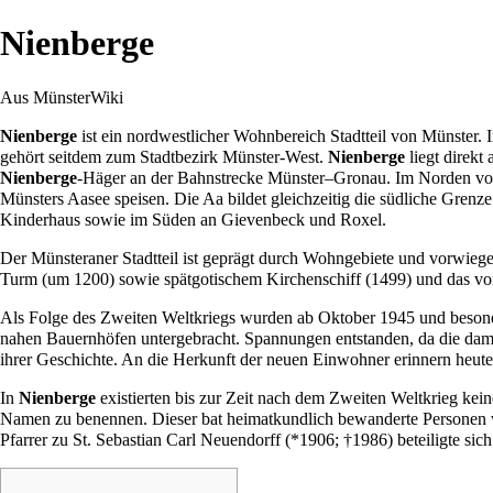
Nienberge
Aus MünsterWiki
Nienberge
ist ein nordwestlicher Wohnbereich Stadtteil von
Münster
. 
gehört seitdem zum Stadtbezirk
Münster-West
.
Nienberge
liegt direkt
Nienberge
-Häger an der Bahnstrecke Münster–Gronau. Im Norden v
Münsters
Aasee
speisen. Die
Aa
bildet gleichzeitig die südliche Grenz
Kinderhaus
sowie im Süden an
Gievenbeck
und
Roxel
.
Der Münsteraner Stadtteil ist geprägt durch Wohngebiete und vorwiege
Turm (um
1200
) sowie spätgotischem Kirchenschiff (
1499
) und das v
Als Folge des Zweiten Weltkriegs wurden ab Oktober
1945
und beson
nahen Bauernhöfen untergebracht. Spannungen entstanden, da die da
ihrer Geschichte. An die Herkunft der neuen Einwohner erinnern heu
In
Nienberge
existierten bis zur Zeit nach dem Zweiten Weltkrieg kei
Namen zu benennen. Dieser bat heimatkundlich bewanderte Personen w
Pfarrer zu St. Sebastian Carl Neuendorff (*
1906
; †
1986
) beteiligte sich