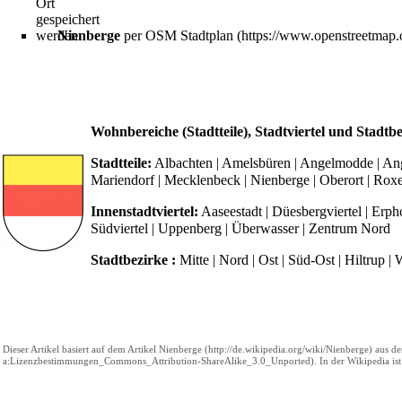
Ort
gespeichert
werden
Nienberge
per OSM Stadtplan
Wohnbereiche (Stadtteile), Stadtviertel und Stadtb
Stadtteile:
Albachten
|
Amelsbüren
|
Angelmodde
|
An
Mariendorf
|
Mecklenbeck
|
Nienberge
|
Oberort
|
Roxe
Innenstadtviertel:
Aaseestadt
|
Düesbergviertel
|
Erpho
Südviertel
|
Uppenberg
|
Überwasser
|
Zentrum Nord
Stadtbezirke :
Mitte
|
Nord
|
Ost
|
Süd-Ost
|
Hiltrup
|
W
Dieser Artikel basiert auf dem Artikel
Nienberge
aus de
. In der Wikipedia is