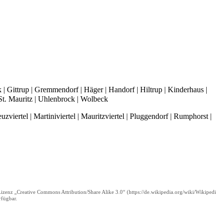
k
|
Gittrup
|
Gremmendorf
|
Häger
|
Handorf
|
Hiltrup
|
Kinderhaus
|
St. Mauritz
|
Uhlenbrock
|
Wolbeck
uzviertel
|
Martiniviertel
|
Mauritzviertel
|
Pluggendorf
|
Rumphorst
|
 Lizenz
„Creative Commons Attribution/Share Alike 3.0“
fügbar.