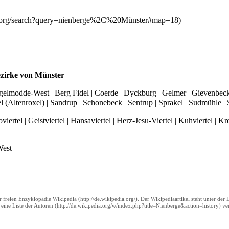
ezirke von
Münster
gelmodde-West
|
Berg Fidel
|
Coerde
|
Dyckburg
|
Gelmer
|
Gievenbec
l
(
Altenroxel
) |
Sandrup
|
Schonebeck
|
Sentrup
|
Sprakel
|
Sudmühle
|
viertel
|
Geistviertel
|
Hansaviertel
|
Herz-Jesu-Viertel
|
Kuhviertel
|
Kre
est
r freien Enzyklopädie
Wikipedia
. Der Wikipediaartikel steht unter der
t eine
Liste der Autoren
ver