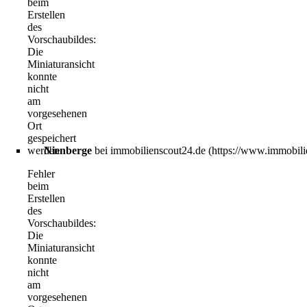
beim
Erstellen
des
Vorschaubildes:
Die
Miniaturansicht
konnte
nicht
am
vorgesehenen
Ort
gespeichert
werden
Nienberge
bei immobilienscout24.de
Fehler
beim
Erstellen
des
Vorschaubildes:
Die
Miniaturansicht
konnte
nicht
am
vorgesehenen