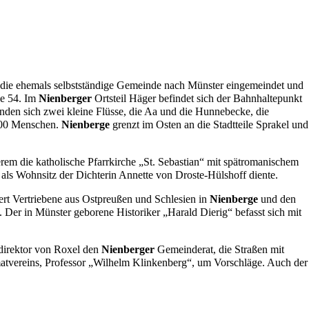
ie ehemals selbstständige Gemeinde nach Münster eingemeindet und
ße 54. Im
Nienberger
Ortsteil
Häger
befindet sich der Bahnhaltepunkt
den sich zwei kleine Flüsse, die
Aa
und die Hunnebecke, die
7000 Menschen.
Nienberge
grenzt im Osten an die Stadtteile
Sprakel
und
em die katholische Pfarrkirche „
St. Sebastian
“ mit spätromanischem
r als Wohnsitz der Dichterin
Annette von Droste-Hülshoff
diente.
rt Vertriebene aus Ostpreußen und Schlesien in
Nienberge
und den
 Der in Münster geborene Historiker „Harald Dierig“ befasst sich mit
direktor von
Roxel
den
Nienberger
Gemeinderat, die Straßen mit
atvereins, Professor „Wilhelm Klinkenberg“, um Vorschläge. Auch der