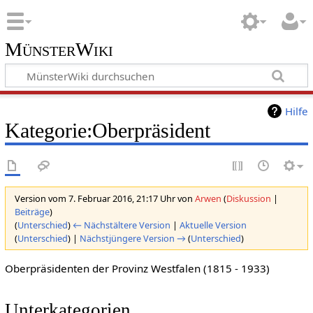
MünsterWiki
Hilfe
Kategorie:Oberpräsident
Version vom 7. Februar 2016, 21:17 Uhr von
Arwen
(
Diskussion
|
Beiträge
)
(
Unterschied
)
← Nächstältere Version
|
Aktuelle Version
(
Unterschied
) |
Nächstjüngere Version →
(
Unterschied
)
Oberpräsidenten der Provinz Westfalen (1815 - 1933)
Unterkategorien