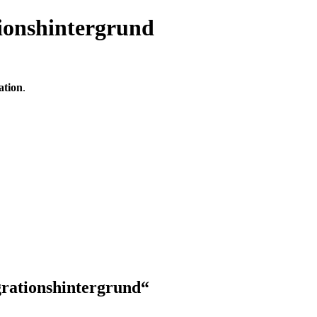
ionshintergrund
ation
.
grationshintergrund“