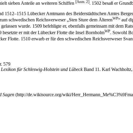
[Anm. 2]
elt sieben Anteile an weiteren Schiffen
.
1502
besaß er Grundb
nd
1512
–
1515
Lübecker Amtmann des Beiderstädtischen Amtes Berge
WP
n zum schwedischen Reichsverweser „
Sten Sture dem Älteren
“ auf d
ei gelassen wurde.
1509
befehligte er, ebenfalls gemeinsam mit dem Rat
WP
9
besetzte er mit der Lübecker Flotte die Insel
Bornholm
. Sowohl
Bo
ker Flotte.
1510
erwarb er für den schwedischen Reichsverweser
Svan
r. 579
 Lexikon für Schleswig-Holstein und Lübeck
Band 11. Karl Wachholtz
d Sagen