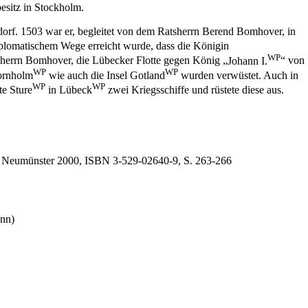
esitz in Stockholm.
dorf.
1503
war er, begleitet von dem Ratsherrn
Berend Bomhover
, in
iplomatischem Wege erreicht wurde, dass die Königin
WP
sherrn Bomhover, die Lübecker Flotte gegen König „
Johann I.
“ von
WP
WP
rnholm
wie auch die Insel
Gotland
wurden verwüstet. Auch in
WP
WP
te Sture
in
Lübeck
zwei Kriegsschiffe und rüstete diese aus.
, Neumünster
2000
, ISBN 3-529-0
2640
-9, S. 263-266