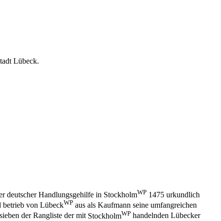
tadt Lübeck.
WP
ger deutscher Handlungsgehilfe in
Stockholm
1475
urkundlich
WP
 betrieb von
Lübeck
aus als Kaufmann seine umfangreichen
WP
sieben der Rangliste der mit
Stockholm
handelnden Lübecker