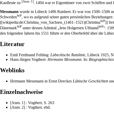
[Anm. 1]
Kaufleute zu
.
1494
war er Eigentümer von zwei Schiffen und hi
Messmann
wurde in Lübeck
1496
Ratsherr. Er war von
1500
–
1506
u
WP
Schweden
, wo es aufgrund seiner guten persönlichen Beziehunge
WP
[[wikipedia:de:Christina_von_Sachsen_(
1461
–
1521
)|Christina
]] fr
WP
WP
Dänemark
unter dessen Admiral „
Jens Holgersen Ulfstand
“.
150
den folgenden Jahren bis
1511
führte er den Oberbefehl über die Lübec
Literatur
Emil Ferdinand Fehling:
Lübeckische Ratslinie
, Lübeck
1925
, N
Hans-Jürgen Vogtherr:
Hermann Messmann
. In:
Biographisches
Weblinks
Hermann Messmann in Ernst Deeckes
Lübische Geschichten un
Einzelnachweise
[Anm. 1] : Vogtherr, S. 263
[Anm. 2] : Vogtherr, ebd.