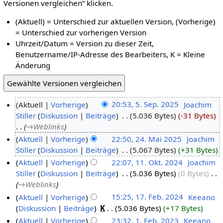
Versionen vergleichen“ klicken.
(Aktuell) = Unterschied zur aktuellen Version, (Vorherige)
= Unterschied zur vorherigen Version
Uhrzeit/Datum = Version zu dieser Zeit,
Benutzername/IP-Adresse des Bearbeiters, K = Kleine
Änderung
Aktuell
Vorherige
20:53, 5. Sep. 2025
‎
Joachim
Stiller
Diskussion
Beiträge
‎
5.036 Bytes
-31 Bytes
→‎Weblinks
Aktuell
Vorherige
22:50, 24. Mai 2025
‎
Joachim
Stiller
Diskussion
Beiträge
‎
5.067 Bytes
+31 Bytes
Aktuell
Vorherige
22:07, 11. Okt. 2024
‎
Joachim
Stiller
Diskussion
Beiträge
‎
5.036 Bytes
0 Bytes
‎
→‎Weblinks
Aktuell
Vorherige
15:25, 17. Feb. 2024
‎
Keeano
Diskussion
Beiträge
‎
K
5.036 Bytes
+17 Bytes
Aktuell
Vorherige
23:32, 1. Feb. 2023
‎
Keeano