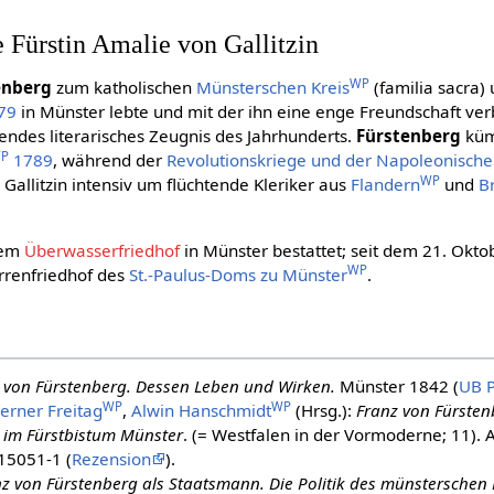
e Fürstin Amalie von Gallitzin
WP
enberg
zum katholischen
Münsterschen Kreis
(familia sacra)
79
in Münster lebte und mit der ihn eine enge Freundschaft ver
tendes literarisches Zeugnis des Jahrhunderts.
Fürstenberg
küm
P
1789
, während der
Revolutionskriege und der Napoleonische
WP
allitzin intensiv um flüchtende Kleriker aus
Flandern
und
B
dem
Überwasserfriedhof
in Münster bestattet; seit dem 21. Okt
WP
renfriedhof des
St.-Paulus-Doms zu Münster
.
 von Fürstenberg. Dessen Leben und Wirken.
Münster 1842 (
UB 
WP
WP
erner Freitag
,
Alwin Hanschmidt
(Hrsg.):
Franz von Fürsten
 im Fürstbistum Münster
. (= Westfalen in der Vormoderne; 11). 
15051-1 (
Rezension
).
z von Fürstenberg als Staatsmann. Die Politik des münsterschen 