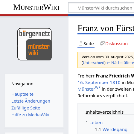
MünsterWiki
Franz von Fürs
Seite
Diskussion
Version vom 30. August 2025,
(
Unterschied
)
← Nächstältere
Freiherr
Franz Friedrich
16. September
1810
in Mün
Navigation
WP
Münster
in der zweiten 
Hauptseite
Reformkurs verpflichtet.
Letzte Änderungen
Zufällige Seite
Inhaltsverzeichnis
Hilfe zu MediaWiki
1
Leben
1.1
Werdegang