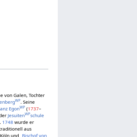
e von Galen, Tochter
WP
tenberg
. Seine
WP
ranz Egon
(
1737
–
WP
der
Jesuiten
schule
.
1748
wurde er
raditionell aus
Köln und „
Bischof von