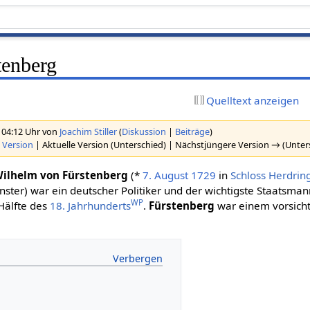
tenberg
Quelltext anzeigen
 04:12 Uhr von
Joachim Stiller
(
Diskussion
|
Beiträge
)
 Version
| Aktuelle Version (Unterschied) | Nächstjüngere Version → (Unter
 Wilhelm von Fürstenberg
(*
7. August
1729
in
Schloss Herdrin
ster) war ein deutscher Politiker und der wichtigste Staatsma
WP
Hälfte des
18. Jahrhunderts
.
Fürstenberg
war einem vorsicht