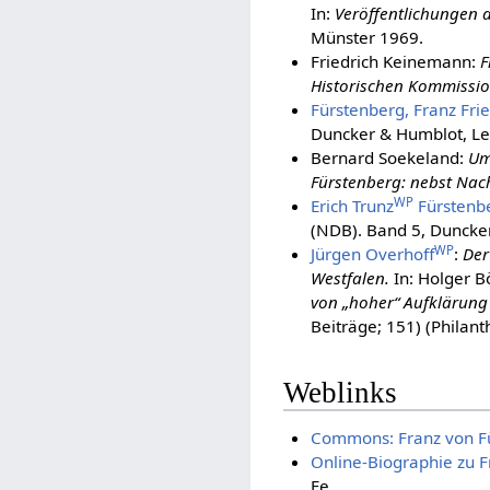
In:
Veröffentlichungen d
Münster 1969.
Friedrich Keinemann:
F
Historischen Kommission
Fürstenberg, Franz Fri
Duncker & Humblot, Le
Bernard Soekeland:
Um
Fürstenberg: nebst Nac
WP
Erich Trunz
Fürstenbe
(NDB). Band 5, Duncker
WP
Jürgen Overhoff
:
Der
Westfalen.
In: Holger Bö
von „hoher“ Aufklärung
Beiträge; 151) (Philan
Weblinks
Commons: Franz von F
Online-Biographie zu F
Fe