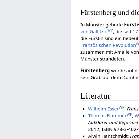
Fürstenberg und di
In Münster gehörte
Fürst
WP
von Gallitzin
, die seit
17
die Fürstin sind ein bedeu
W
Französischen Revolution
zusammen mit Amalie von G
Münster strandeten.
Fürstenberg
wurde auf 
sein Grab auf dem Domher
Literatur
WP
Wilhelm Esser
:
Franz
WP
Thomas Flammer
,
W
Aufklärer und Reformer
2012, ISBN 978-3-402-
Alwin Hanschmidt:
Fran