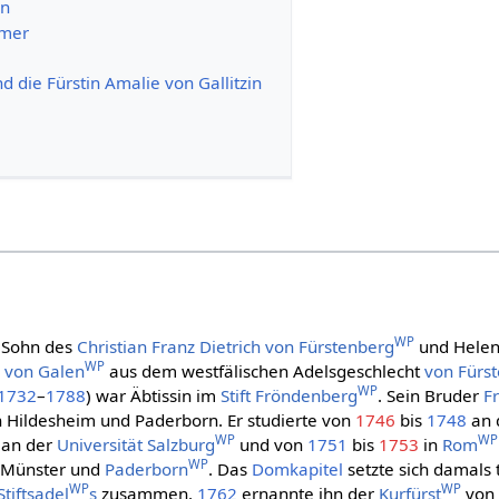
nn
rmer
d die Fürstin Amalie von Gallitzin
WP
 Sohn des
Christian Franz Dietrich von Fürstenberg
und Helen
WP
 von Galen
aus dem westfälischen Adelsgeschlecht
von Fürs
WP
1732
–
1788
) war Äbtissin im
Stift Fröndenberg
. Sein Bruder
F
n Hildesheim und Paderborn. Er studierte von
1746
bis
1748
an 
WP
WP
an der
Universität Salzburg
und von
1751
bis
1753
in
Rom
WP
 Münster und
Paderborn
. Das
Domkapitel
setzte sich damals t
WP
WP
Stiftsadel
s
zusammen.
1762
ernannte ihn der
Kurfürst
von 