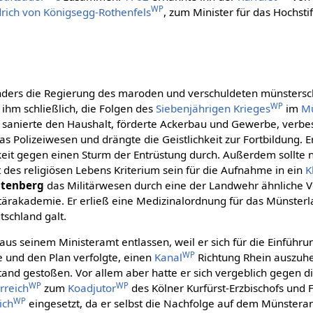
WP
drich von Königsegg-Rothenfels
, zum Minister für das Hochst
ders die Regierung des maroden und verschuldeten münsters
WP
ihm schließlich, die Folgen des
Siebenjährigen Krieges
im
Mü
sanierte den Haushalt, förderte Ackerbau und Gewerbe, verbes
as Polizeiwesen und drängte die Geistlichkeit zur Fortbildung. Er
keit gegen einen Sturm der Entrüstung durch. Außerdem sollte 
t des religiösen Lebens Kriterium sein für die Aufnahme in ein
K
stenberg
das Militärwesen durch eine der Landwehr ähnliche 
tärakademie. Er erließ eine Medizinalordnung für das Münsterla
tschland galt.
aus seinem Ministeramt entlassen, weil er sich für die Einführ
WP
 und den Plan verfolgte, einen
Kanal
Richtung Rhein auszuh
tand gestoßen. Vor allem aber hatte er sich vergeblich gegen d
WP
WP
rreich
zum
Koadjutor
des Kölner Kurfürst-Erzbischofs und 
WP
ich
eingesetzt, da er selbst die Nachfolge auf dem Münsteran