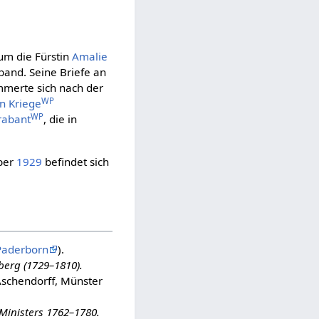
 um die Fürstin
Amalie
band. Seine Briefe an
merte sich nach der
WP
n Kriege
WP
rabant
, die in
ober
1929
befindet sich
Paderborn
).
berg (1729–1810).
Aschendorff, Münster
Ministers 1762–1780.