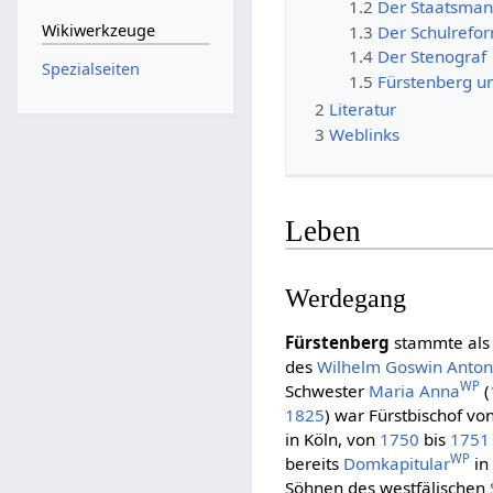
1.2
Der Staatsma
Wikiwerkzeuge
1.3
Der Schulrefo
1.4
Der Stenograf
Spezialseiten
1.5
Fürstenberg un
2
Literatur
3
Weblinks
Leben
Werdegang
Fürstenberg
stammte als
des
Wilhelm Goswin Anton
WP
Schwester
Maria Anna
(
1825
) war Fürstbischof vo
in Köln, von
1750
bis
1751
WP
bereits
Domkapitular
in
Söhnen des westfälischen