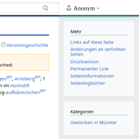
Anonym
Mehr
Links auf diese Seite
Versionsgeschichte
Änderungen an verlinkten
Seiten
Druckversion
schied)
Permanenter Link
Seiten­informationen
WP
WP
gen
,
Arnsberg
; †
Seitenlogbücher
nn im
Hochstift
WP
ig-
aufklärerischen
Kategorien
Gestorben in Münster