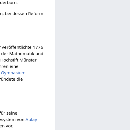
aderborn.
en, bei dessen Reform
veröffentlichte 1776
n der Mathematik und
Hochstift Münster
hren eine
m
Gymnasium
ründete die
für seine
iesystem von
Aulay
n vor.