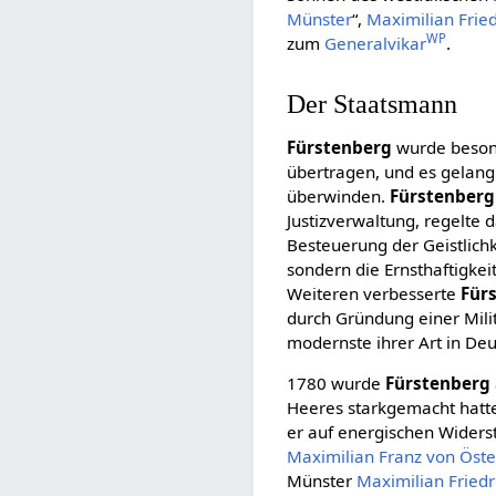
Münster
“,
Maximilian Frie
WP
zum
Generalvikar
.
Der Staatsmann
Fürstenberg
wurde beson
übertragen, und es gelang 
überwinden.
Fürstenberg
Justizverwaltung, regelte d
Besteuerung der Geistlich
sondern die Ernsthaftigkei
Weiteren verbesserte
Für
durch Gründung einer Mili
modernste ihrer Art in Deu
1780 wurde
Fürstenberg
Heeres starkgemacht hatte
er auf energischen Widers
Maximilian Franz von Öste
Münster
Maximilian Friedr