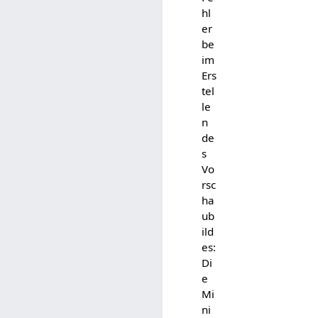
hl
er
be
im
Ers
tel
le
n
de
s
Vo
rsc
ha
ub
ild
es:
Di
e
Mi
ni