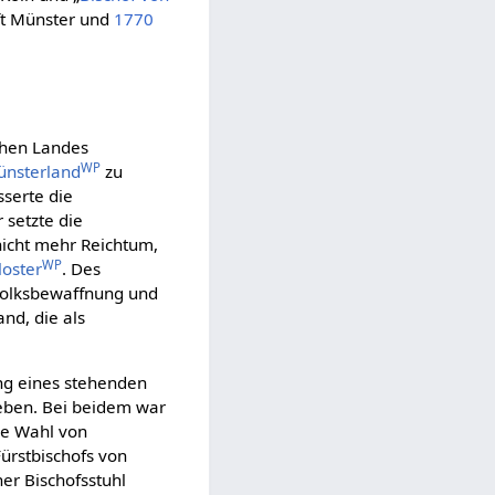
ift Münster und
1770
chen Landes
WP
nsterland
zu
serte die
 setzte die
nicht mehr Reichtum,
WP
loster
. Des
Volksbewaffnung und
nd, die als
ung eines stehenden
eben. Bei beidem war
ie Wahl von
Fürstbischofs von
er Bischofsstuhl