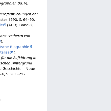
ographien Bd. V)
.
Veröffentlichungen der
ster 1990, S. 64–90.
ie
(ADB). Band 8,
anz Freiherrn von
).
sche Biographie
talisat
).
für die Aufklärung in
ischen Hintergrund
nd Geschichte – Neue
-6, S. 201–212.
n