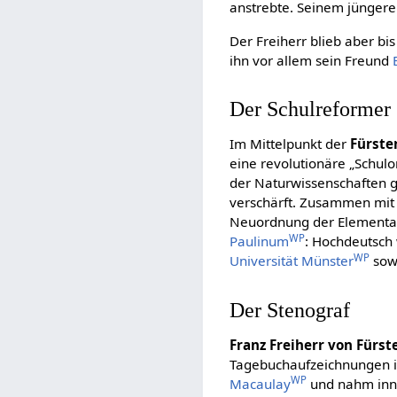
anstrebte. Seinem jünger
Der Freiherr blieb aber bi
ihn vor allem sein Freund
Der Schulreformer
Im Mittelpunkt der
Fürste
eine revolutionäre „Schul
der Naturwissenschaften 
verschärft. Zusammen mi
Neuordnung der Elementars
WP
Paulinum
: Hochdeutsch 
WP
Universität Münster
sowi
Der Stenograf
Franz Freiherr von Fürs
Tagebuchaufzeichnungen 
WP
Macaulay
und nahm inne