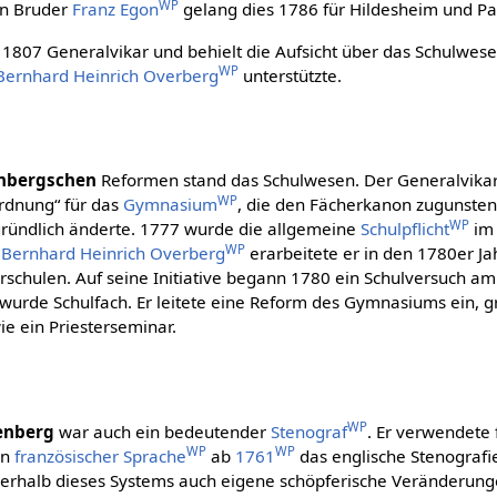
WP
en Bruder
Franz Egon
gelang dies 1786 für Hildesheim und P
s 1807 Generalvikar und behielt die Aufsicht über das Schulwes
WP
Bernhard Heinrich Overberg
unterstützte.
nbergschen
Reformen stand das Schulwesen. Der Generalvikar 
WP
ordnung“ für das
Gymnasium
, die den Fächerkanon zugunste
WP
gründlich änderte. 1777 wurde die allgemeine
Schulpflicht
im 
WP
t
Bernhard Heinrich Overberg
erarbeitete er in den 1780er Ja
chulen. Auf seine Initiative begann 1780 ein Schulversuch a
wurde Schulfach. Er leitete eine Reform des Gymnasiums ein, g
e ein Priesterseminar.
WP
tenberg
war auch ein bedeutender
Stenograf
. Er verwendete 
WP
WP
in
französischer Sprache
ab
1761
das englische Stenograf
rhalb dieses Systems auch eigene schöpferische Veränderunge