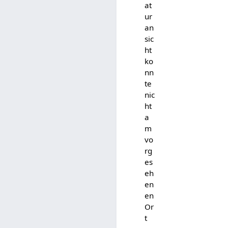
at
ur
an
sic
ht
ko
nn
te
nic
ht
a
m
vo
rg
es
eh
en
en
Or
t