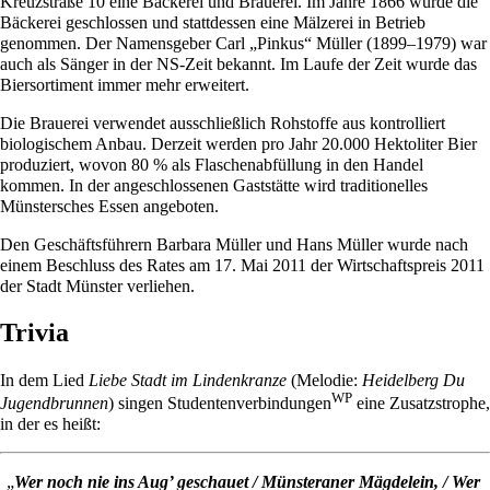
Kreuzstraße 10 eine Bäckerei und Brauerei. Im Jahre 1866 wurde die
Bäckerei geschlossen und stattdessen eine Mälzerei in Betrieb
genommen. Der Namensgeber Carl „Pinkus“ Müller (1899–1979) war
auch als Sänger in der NS-Zeit bekannt. Im Laufe der Zeit wurde das
Biersortiment immer mehr erweitert.
Die Brauerei verwendet ausschließlich Rohstoffe aus kontrolliert
biologischem Anbau. Derzeit werden pro Jahr 20.000 Hektoliter Bier
produziert, wovon 80 % als Flaschenabfüllung in den Handel
kommen. In der angeschlossenen Gaststätte wird traditionelles
Münstersches Essen angeboten.
Den Geschäftsführern Barbara Müller und Hans Müller wurde nach
einem Beschluss des Rates am 17. Mai 2011 der Wirtschaftspreis 2011
der Stadt Münster verliehen.
Trivia
In dem Lied
Liebe Stadt im
Lindenkranze
(Melodie:
Heidelberg Du
WP
Jugendbrunnen
) singen
Studentenverbindungen
eine Zusatzstrophe,
in der es heißt:
„
Wer noch nie ins Aug’ geschauet / Münsteraner Mägdelein, / Wer