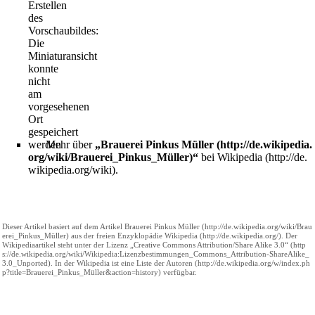
Erstellen
des
Vorschaubildes:
Die
Miniaturansicht
konnte
nicht
am
vorgesehenen
Ort
gespeichert
werden
Mehr über
„
Brauerei Pinkus Müller
“
bei
Wikipedia
.
Dieser Artikel basiert auf dem Artikel
Brauerei Pinkus Müller
aus der freien Enzyklopädie
Wikipedia
. Der
Wikipediaartikel steht unter der Lizenz
„Creative Commons Attribution/Share Alike 3.0“
. In der Wikipedia ist eine
Liste der Autoren
verfügbar.