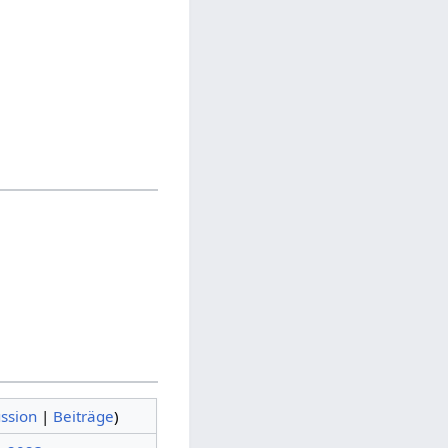
ssion
|
Beiträge
)