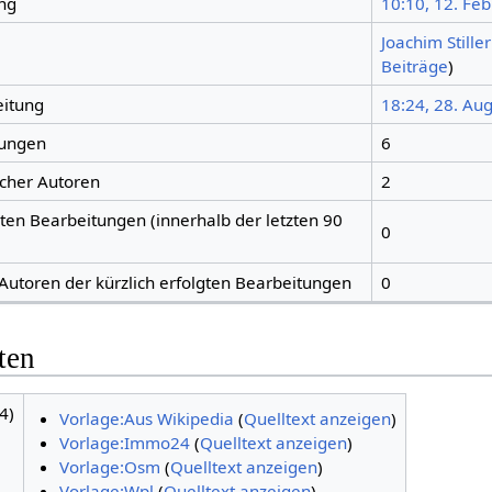
ng
10:10, 12. Feb
Joachim Stiller
Beiträge
)
eitung
18:24, 28. Au
tungen
6
icher Autoren
2
gten Bearbeitungen (innerhalb der letzten 90
0
 Autoren der kürzlich erfolgten Bearbeitungen
0
ten
4)
Vorlage:Aus Wikipedia
(
Quelltext anzeigen
)
Vorlage:Immo24
(
Quelltext anzeigen
)
Vorlage:Osm
(
Quelltext anzeigen
)
Vorlage:Wpl
(
Quelltext anzeigen
)