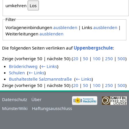
umkehren
Filter
Vorlageneinbindungen
ausblenden
| Links
ausblenden
|
Weiterleitungen
ausblenden
Die folgenden Seiten verlinken auf
Uppenbergschule
:
Zeige (vorherige 50 | nächste 50) (
20
|
50
|
100
|
250
|
500
)
Bröderichweg
‎
(
← Links
)
Schulen
‎
(
← Links
)
Bushaltestelle Salzmannstraße
‎
(
← Links
)
Zeige (vorherige 50 | nächste 50) (
20
|
50
|
100
|
250
|
500
)
Datenschutz
Über
MünsterWiki
Haftungsausschluss