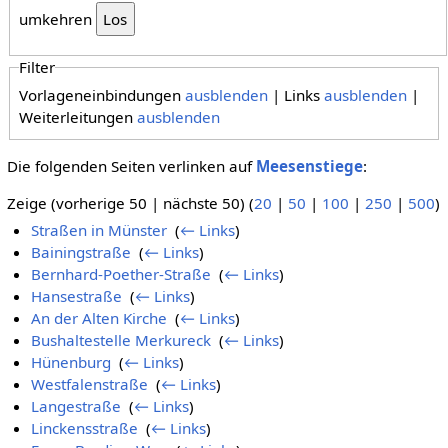
umkehren
Filter
Vorlageneinbindungen
ausblenden
| Links
ausblenden
|
Weiterleitungen
ausblenden
Die folgenden Seiten verlinken auf
Meesenstiege
:
Zeige (vorherige 50 | nächste 50) (
20
|
50
|
100
|
250
|
500
)
Straßen in Münster
‎
(
← Links
)
Bainingstraße
‎
(
← Links
)
Bernhard-Poether-Straße
‎
(
← Links
)
Hansestraße
‎
(
← Links
)
An der Alten Kirche
‎
(
← Links
)
Bushaltestelle Merkureck
‎
(
← Links
)
Hünenburg
‎
(
← Links
)
Westfalenstraße
‎
(
← Links
)
Langestraße
‎
(
← Links
)
Linckensstraße
‎
(
← Links
)