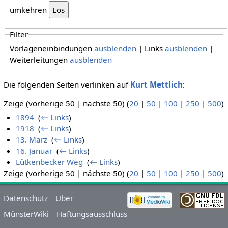
umkehren
Filter
Vorlageneinbindungen
ausblenden
| Links
ausblenden
|
Weiterleitungen
ausblenden
Die folgenden Seiten verlinken auf
Kurt Mettlich
:
Zeige (vorherige 50 | nächste 50) (
20
|
50
|
100
|
250
|
500
)
1894
‎
(
← Links
)
1918
‎
(
← Links
)
13. März
‎
(
← Links
)
16. Januar
‎
(
← Links
)
Lütkenbecker Weg
‎
(
← Links
)
Zeige (vorherige 50 | nächste 50) (
20
|
50
|
100
|
250
|
500
)
Datenschutz
Über
MünsterWiki
Haftungsausschluss