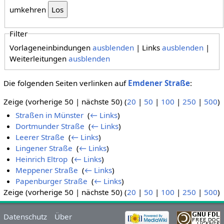
umkehren
Filter
Vorlageneinbindungen
ausblenden
| Links
ausblenden
|
Weiterleitungen
ausblenden
Die folgenden Seiten verlinken auf
Emdener Straße
:
Zeige (vorherige 50 | nächste 50) (
20
|
50
|
100
|
250
|
500
)
Straßen in Münster
‎
(
← Links
)
Dortmunder Straße
‎
(
← Links
)
Leerer Straße
‎
(
← Links
)
Lingener Straße
‎
(
← Links
)
Heinrich Eltrop
‎
(
← Links
)
Meppener Straße
‎
(
← Links
)
Papenburger Straße
‎
(
← Links
)
Zeige (vorherige 50 | nächste 50) (
20
|
50
|
100
|
250
|
500
)
Datenschutz
Über