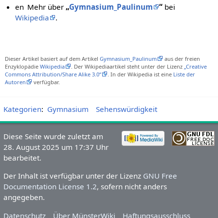
en
Mehr über
„
Gymnasium_Paulinum
“
bei
Wikipedia
.
Dieser Artikel basiert auf dem Artikel
Gymnasium_Paulinum
aus der freien
Enzyklopädie
Wikipedia
. Der Wikipediaartikel steht unter der Lizenz
„Creative
Commons Attribution/Share Alike 3.0“
. In der Wikipedia ist eine
Liste der
Autoren
verfügbar.
Kategorien
:
Gymnasium
Sehenswürdigkeit
Diese Seite wurde zuletzt am
28. August 2025 um 17:37 Uhr
bearbeitet.
Der Inhalt ist verfügbar unter der Lizenz
GNU Free
Documentation License 1.2
, sofern nicht anders
angegeben.
Datenschutz
Über MünsterWiki
Haftungsausschluss