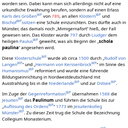
worden sein. Dabei kann man sich allerdings nicht auf eine
urkundliche Erwähnung berufen, sondern auf einen Erlass
WP
WP
Karls des Großen
von
789
, an allen
Klöstern
und
WP
Bischof
ssitzen
eine Schule einzurichten. Dies dürfte auch in
Münster, das damals noch „Mimigernafort“ hieß, der Fall
gewesen sein. Das Kloster wurde
797
durch
Liudger
dem
WP
heiligen
Paulus
geweiht, was als Beginn der „
schola
paulina
“ angesehen wird.
WP
Diese
Klosterschule
wurde ab circa
1500
durch „
Rudolf von
WP
WP
Langen
“ und „
Hermann von Kerssenbrock
“ im Sinne des
WP
Humanismus
reformiert und wurde eine führende
Bildungseinrichtung in Nordwestdeutschland mit
WP
WP
Ausstrahlung bis in die
Niederlande
und zur
Ostsee
.
WP
Im Zuge der
Gegenreformation
übernahmen
1588
die
WP
Jesuiten
das
Paulinum
und führten die Schule bis zur
WP
„
Auflösung des Ordens
“
1773
im
Jesuitenkolleg
WP
Münster
. Zu dieser Zeit trug die Schule die Bezeichnung
Collegium Monasterium.