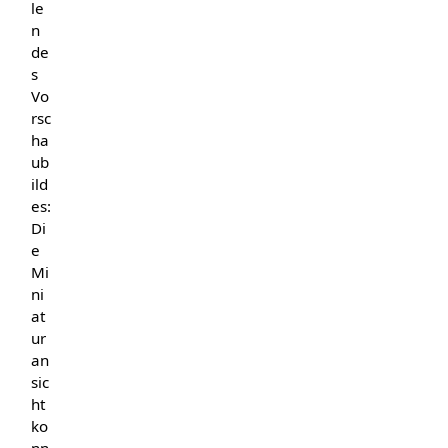
le
n
de
s
Vo
rsc
ha
ub
ild
es:
Di
e
Mi
ni
at
ur
an
sic
ht
ko
nn