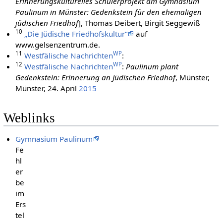
Erinnerungskulturelles Schülerprojekt am Gymnasium
Paulinum in Münster: Gedenkstein für den ehemaligen
jüdischen Friedhof
], Thomas Deibert, Birgit Seggewiß
10
„Die Jüdische Friedhofskultur“
auf
www.gelsenzentrum.de.
11
WP
Westfälische Nachrichten
:
12
WP
Westfälische Nachrichten
:
Paulinum plant
Gedenkstein: Erinnerung an Jüdischen Friedhof
, Münster,
Münster, 24. April
2015
Weblinks
Gymnasium Paulinum
Fe
hl
er
be
im
Ers
tel