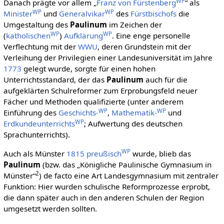
WP
Danach prägte vor allem „
Franz von Fürstenberg
“ als
WP
WP
Minister
und
Generalvikar
des
Fürstbischofs
die
Umgestaltung des
Paulinum
im Zeichen der
WP
WP
(
katholischen
)
Aufklärung
. Eine enge personelle
Verflechtung mit der
WWU
, deren Grundstein mit der
Verleihung der Privilegien einer Landesuniversität im Jahre
1773
gelegt wurde, sorgte für einen hohen
Unterrichtsstandard, der das
Paulinum
auch für die
aufgeklärten Schulreformer zum Erprobungsfeld neuer
Fächer und Methoden qualifizierte (unter anderem
WP
WP
Einführung des
Geschichts-
,
Mathematik-
und
WP
Erdkundeunterrichts
; Aufwertung des deutschen
Sprachunterrichts).
WP
Auch als Münster
1815
preußisch
wurde, blieb das
Paulinum
(bzw. das „Königliche Paulinische Gymnasium in
2
Münster“
) de facto eine Art Landesgymnasium mit zentraler
Funktion: Hier wurden schulische Reformprozesse erprobt,
die dann später auch in den anderen Schulen der Region
umgesetzt werden sollten.