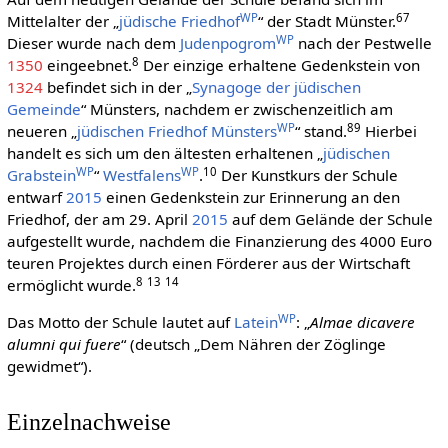
WP
6
7
Mittelalter der „
jüdische Friedhof
“ der Stadt Münster.
WP
Dieser wurde nach dem
Judenpogrom
nach der Pestwelle
8
1350
eingeebnet.
Der einzige erhaltene Gedenkstein von
1324
befindet sich in der „
Synagoge der jüdischen
Gemeinde
“ Münsters, nachdem er zwischenzeitlich am
WP
8
9
neueren „
jüdischen Friedhof Münsters
“ stand.
Hierbei
handelt es sich um den ältesten erhaltenen „
jüdischen
WP
WP
10
Grabstein
“
Westfalens
.
Der Kunstkurs der Schule
entwarf
2015
einen Gedenkstein zur Erinnerung an den
Friedhof, der am 29. April
2015
auf dem Gelände der Schule
aufgestellt wurde, nachdem die Finanzierung des 4000 Euro
teuren Projektes durch einen Förderer aus der Wirtschaft
8
13
14
ermöglicht wurde.
WP
Das Motto der Schule lautet auf
Latein
: „
Almae dicavere
alumni qui fuere
“ (deutsch „Dem Nähren der Zöglinge
gewidmet“).
Einzelnachweise