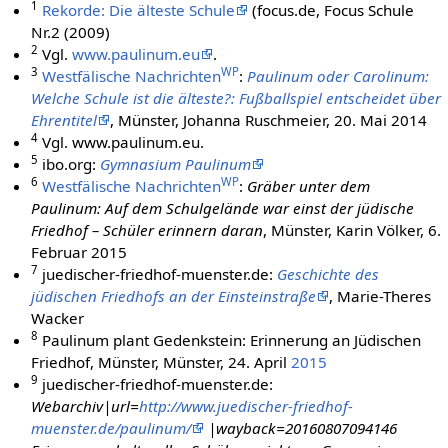
1
Rekorde: Die älteste Schule
(focus.de, Focus Schule
Nr.2 (2009)
2
Vgl.
www.paulinum.eu
.
3
WP
Westfälische Nachrichten
:
Paulinum oder Carolinum:
Welche Schule ist die älteste?: Fußballspiel entscheidet über
Ehrentitel
, Münster, Johanna Ruschmeier, 20. Mai 2014
4
Vgl. www.paulinum.eu.
5
ibo.org:
Gymnasium Paulinum
6
WP
Westfälische Nachrichten
:
Gräber unter dem
Paulinum: Auf dem Schulgelände war einst der jüdische
Friedhof – Schüler erinnern daran
, Münster, Karin Völker, 6.
Februar 2015
7
juedischer-friedhof-muenster.de:
Geschichte des
jüdischen Friedhofs an der Einsteinstraße
, Marie-Theres
Wacker
8
Paulinum plant Gedenkstein: Erinnerung an Jüdischen
Friedhof, Münster, Münster, 24. April
2015
9
juedischer-friedhof-muenster.de:
Webarchiv|url=
http://www.juedischer-friedhof-
muenster.de/paulinum/
|wayback=20160807094146