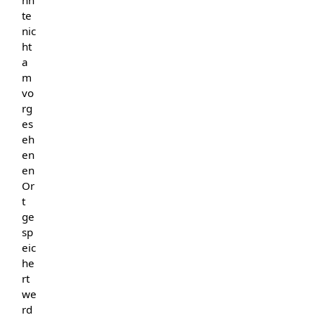
te
nic
ht
a
m
vo
rg
es
eh
en
en
Or
t
ge
sp
eic
he
rt
we
rd