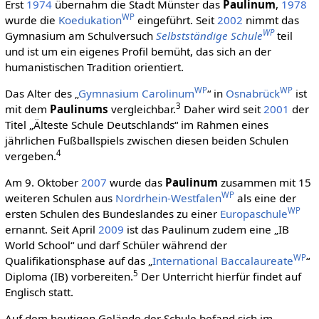
Erst
1974
übernahm die Stadt Münster das
Paulinum
,
1978
WP
wurde die
Koedukation
eingeführt. Seit
2002
nimmt das
WP
Gymnasium am Schulversuch
Selbstständige Schule
teil
und ist um ein eigenes Profil bemüht, das sich an der
humanistischen Tradition orientiert.
WP
WP
Das Alter des „
Gymnasium Carolinum
“ in
Osnabrück
ist
3
mit dem
Paulinums
vergleichbar.
Daher wird seit
2001
der
Titel „Älteste Schule Deutschlands“ im Rahmen eines
jährlichen Fußballspiels zwischen diesen beiden Schulen
4
vergeben.
Am 9. Oktober
2007
wurde das
Paulinum
zusammen mit 15
WP
weiteren Schulen aus
Nordrhein-Westfalen
als eine der
WP
ersten Schulen des Bundeslandes zu einer
Europaschule
ernannt. Seit April
2009
ist das Paulinum zudem eine „IB
World School“ und darf Schüler während der
WP
Qualifikationsphase auf das „
International Baccalaureate
“
5
Diploma (IB) vorbereiten.
Der Unterricht hierfür findet auf
Englisch statt.
Auf dem heutigen Gelände der Schule befand sich im