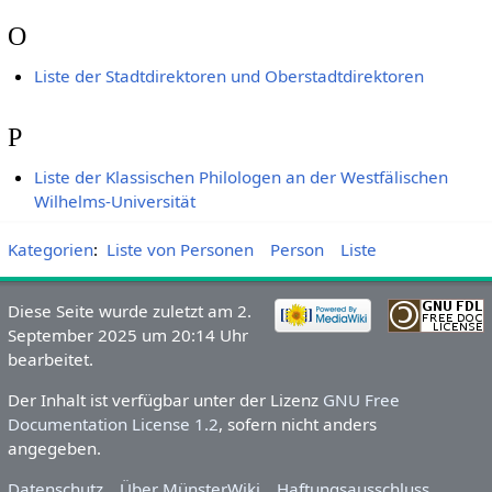
O
Liste der Stadtdirektoren und Oberstadtdirektoren
P
Liste der Klassischen Philologen an der Westfälischen
Wilhelms-Universität
Kategorien
:
Liste von Personen
Person
Liste
Diese Seite wurde zuletzt am 2.
September 2025 um 20:14 Uhr
bearbeitet.
Der Inhalt ist verfügbar unter der Lizenz
GNU Free
Documentation License 1.2
, sofern nicht anders
angegeben.
Datenschutz
Über MünsterWiki
Haftungsausschluss